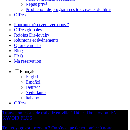
Repas privé
Production de programmes télévisés et de films
Offres
Pourquoi réserver avec nous ?
Offres globales
Rejoins Dis-loyalty
Réunions et événements
Quoi de neuf ?
Blog
FAQ
Ma réservation
Français
English
Español
Deutsch
Nederlands
Italiano
Offres
Trouve ton escapade estivale en ville à l'hôtel The Hoxton.
EN
SAVOIR PLUS
Ton voyage est incertain ? On s'occupe de tout grâce à notre