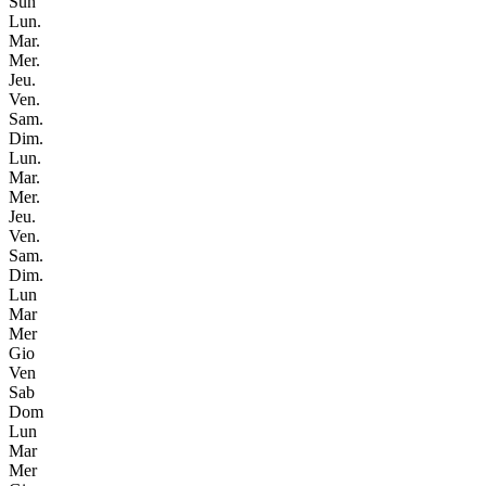
Sun
Lun.
Mar.
Mer.
Jeu.
Ven.
Sam.
Dim.
Lun.
Mar.
Mer.
Jeu.
Ven.
Sam.
Dim.
Lun
Mar
Mer
Gio
Ven
Sab
Dom
Lun
Mar
Mer