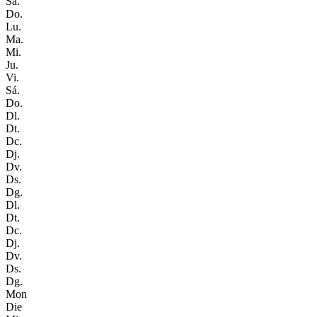
Sá.
Do.
Lu.
Ma.
Mi.
Ju.
Vi.
Sá.
Do.
Dl.
Dt.
Dc.
Dj.
Dv.
Ds.
Dg.
Dl.
Dt.
Dc.
Dj.
Dv.
Ds.
Dg.
Mon
Die