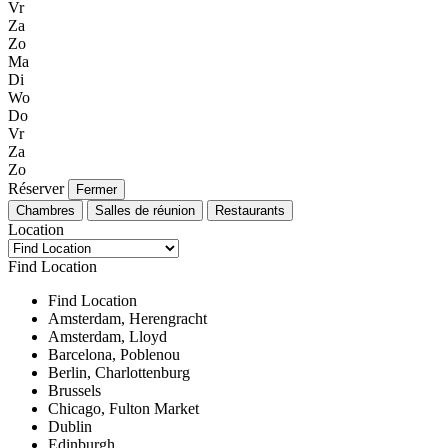
Vr
Za
Zo
Ma
Di
Wo
Do
Vr
Za
Zo
Réserver
Fermer
Chambres
Salles de réunion
Restaurants
Location
Find Location
Find Location
Amsterdam, Herengracht
Amsterdam, Lloyd
Barcelona, Poblenou
Berlin, Charlottenburg
Brussels
Chicago, Fulton Market
Dublin
Edinburgh