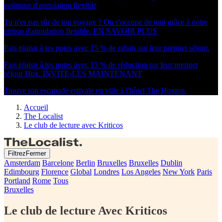
politique d'annulation flexible
Tu n'es pas sûr de ton voyage ? On s'occupe de tout grâce à notre
option d'annulation flexible.
EN SAVOIR PLUS
Fais plaisir à tes potes avec 15 % de rabais sur leur premier séjour.
Fais plaisir à tes potes avec 15 % de réduction sur leur premier
séjour Hox.
INVITE-LES MAINTENANT
Trouve ton escapade estivale en ville à l'hôtel The Hoxton.
Accueil
The Localist
Le club de lecture avec Kriticos
Filtrez
Fermer
Amsterdam
Barcelone
Berlin
Bruxelles
Bruxelles
Dublin
Edimbourg
Florence
Global
Londres
Los Angeles
New York
Paris
Portland
Rome
Tous
Bruxelles
Le club de lecture
Avec Kriticos