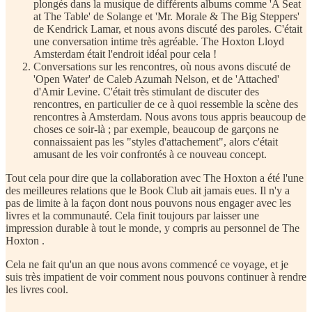
plongés dans la musique de différents albums comme 'A Seat
at The Table' de Solange et 'Mr. Morale & The Big Steppers'
de Kendrick Lamar, et nous avons discuté des paroles. C'était
une conversation intime très agréable. The Hoxton Lloyd
Amsterdam était l'endroit idéal pour cela !
Conversations sur les rencontres, où nous avons discuté de
'Open Water' de Caleb Azumah Nelson, et de 'Attached'
d'Amir Levine. C'était très stimulant de discuter des
rencontres, en particulier de ce à quoi ressemble la scène des
rencontres à Amsterdam. Nous avons tous appris beaucoup de
choses ce soir-là ; par exemple, beaucoup de garçons ne
connaissaient pas les "styles d'attachement", alors c'était
amusant de les voir confrontés à ce nouveau concept.
Tout cela pour dire que la collaboration avec The Hoxton a été l'une
des meilleures relations que le Book Club ait jamais eues. Il n'y a
pas de limite à la façon dont nous pouvons nous engager avec les
livres et la communauté. Cela finit toujours par laisser une
impression durable à tout le monde, y compris au personnel de The
Hoxton .
Cela ne fait qu'un an que nous avons commencé ce voyage, et je
suis très impatient de voir comment nous pouvons continuer à rendre
les livres cool.