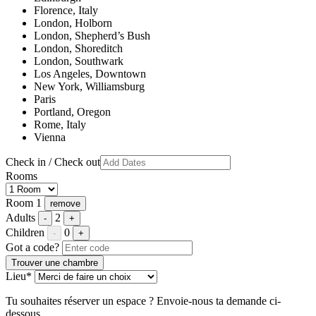
Florence, Italy
London, Holborn
London, Shepherd’s Bush
London, Shoreditch
London, Southwark
Los Angeles, Downtown
New York, Williamsburg
Paris
Portland, Oregon
Rome, Italy
Vienna
Check in / Check out
Rooms
Room 1
remove
Adults
2
-
+
Children
0
-
+
Got a code?
Trouver une chambre
Lieu*
Tu souhaites réserver un espace ? Envoie-nous ta demande ci-
dessous.