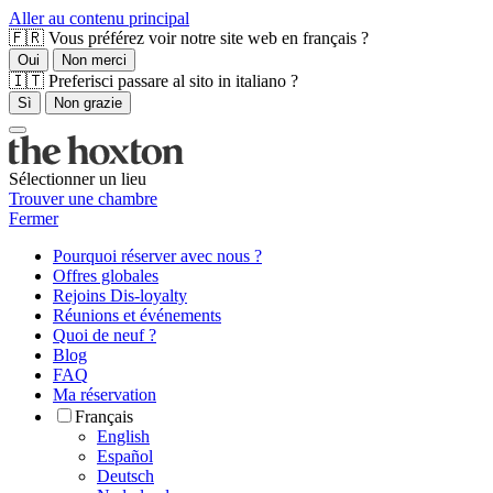
Aller au contenu principal
🇫🇷 Vous préférez voir notre site web en français ?
Oui
Non merci
🇮🇹 Preferisci passare al sito in italiano ?
Sì
Non grazie
Sélectionner un lieu
Trouver une chambre
Fermer
Pourquoi réserver avec nous ?
Offres globales
Rejoins Dis-loyalty
Réunions et événements
Quoi de neuf ?
Blog
FAQ
Ma réservation
Français
English
Español
Deutsch