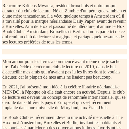
Rencontre Kriticos Mwansa, résident bruxellois et notre propre
curateur du club de lecture. Né en Zambie d'un père grec zambien et
d'une mère tanzanienne, il a vécu quelque temps à Amsterdam où il
a travaillé pour la marque néerlandaise Daily Paper, avant de revenir
à Bruxelles. Ami de Hox et passionné de littérature, il anime le Hox
Book Club à Amsterdam, Bruxelles et Berlin. Il nous parle ici de ce
qui rend un club de lecture si magique, et partage quelques-unes de
ses lectures préférées de tous les temps.
Mon amour pour les livres a commencé avant même que je sache
lire. J'ai décidé de créer un club de lecture en 2019, dans le but
d'accueillir mes amis qui n'avaient pas lu les livres dont je voulais
discuter, car la plupart de mes amis ne lisaient pas beaucoup.
En 2021, j'ai présenté mon idée à la célèbre librairie néerlandaise
MENDO, à l'époque où elle était encore en activité. Depuis, le club
de lecture est devenu un concept de renommée internationale, qui se
déroule dans différents pays d'Europe et qui s'est récemment
implanté dans une université du Maryland, aux États-Unis.
Le Book Club est récemment devenu une activité mensuelle à The
Hoxton à Amsterdam, Bruxelles et Berlin, invitant les habitants et
les touristes à participer à des conversations intimes, favorisant les