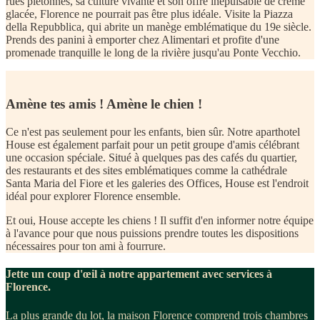
rues piétonnes, sa culture vivante et son offre inépuisable de crème
glacée, Florence ne pourrait pas être plus idéale. Visite la Piazza
della Repubblica, qui abrite un manège emblématique du 19e siècle.
Prends des panini à emporter chez Alimentari et profite d'une
promenade tranquille le long de la rivière jusqu'au Ponte Vecchio.
Amène tes amis ! Amène le chien !
Ce n'est pas seulement pour les enfants, bien sûr. Notre aparthotel
House est également parfait pour un petit groupe d'amis célébrant
une occasion spéciale. Situé à quelques pas des cafés du quartier,
des restaurants et des sites emblématiques comme la cathédrale
Santa Maria del Fiore et les galeries des Offices, House est l'endroit
idéal pour explorer Florence ensemble.
Et oui, House accepte les chiens ! Il suffit d'en informer notre équipe
à l'avance pour que nous puissions prendre toutes les dispositions
nécessaires pour ton ami à fourrure.
Jette un coup d'œil à notre appartement avec services à
Florence.
La plus grande du lot, la maison Florence comprend trois chambres