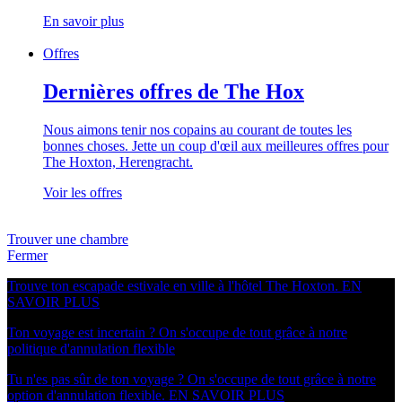
En savoir plus
Offres
Dernières offres de The Hox
Nous aimons tenir nos copains au courant de toutes les
bonnes choses. Jette un coup d'œil aux meilleures offres pour
The Hoxton, Herengracht.
Voir les offres
Trouver une chambre
Fermer
Trouve ton escapade estivale en ville à l'hôtel The Hoxton.
EN
SAVOIR PLUS
Ton voyage est incertain ? On s'occupe de tout grâce à notre
politique d'annulation flexible
Tu n'es pas sûr de ton voyage ? On s'occupe de tout grâce à notre
option d'annulation flexible.
EN SAVOIR PLUS