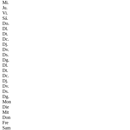
Mi.
Ju.
Vi.
Sá.
Do.
Dl.
Dt.
Dc.
Dj.
Dv.
Ds.
Dg.
Dl.
Dt.
Dc.
Dj.
Dv.
Ds.
Dg.
Mon
Die
Mit
Don
Fre
Sam