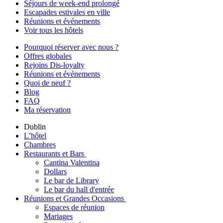
Séjours de week-end prolongé
Escapades estivales en ville
Réunions et événements
Voir tous les hôtels
Pourquoi réserver avec nous ?
Offres globales
Rejoins Dis-loyalty
Réunions et événements
Quoi de neuf ?
Blog
FAQ
Ma réservation
Dublin
L’hôtel
Chambres
Restaurants et Bars
Cantina Valentina
Dollars
Le bar de Library
Le bar du hall d'entrée
Réunions et Grandes Occasions
Espaces de réunion
Mariages