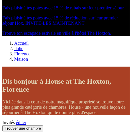
Fais plaisir à tes potes avec 15 % de rabais sur leur premier séjour.
Fais plaisir à tes potes avec 15 % de réduction sur leur premier
séjour Hox.
INVITE-LES MAINTENANT
Trouve ton escapade estivale en ville à l'hôtel The Hoxton.
Accueil
Italie
Florence
Maison
Dis bonjour à House at The Hoxton,
Florence
Nichée dans la cour de notre magnifique propriété se trouve notre
plus grande catégorie de chambres,
House
- une nouvelle façon de
séjourner à The Hoxton qui te donne plus d'espace.
Invités
éditer
Trouver une chambre