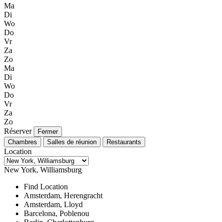
Ma
Di
Wo
Do
Vr
Za
Zo
Ma
Di
Wo
Do
Vr
Za
Zo
Réserver
Fermer
Chambres
Salles de réunion
Restaurants
Location
New York, Williamsburg
Find Location
Amsterdam, Herengracht
Amsterdam, Lloyd
Barcelona, Poblenou