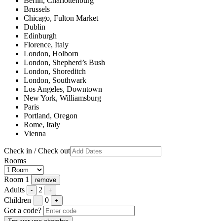
Berlin, Charlottenburg
Brussels
Chicago, Fulton Market
Dublin
Edinburgh
Florence, Italy
London, Holborn
London, Shepherd’s Bush
London, Shoreditch
London, Southwark
Los Angeles, Downtown
New York, Williamsburg
Paris
Portland, Oregon
Rome, Italy
Vienna
Check in / Check out
Rooms
Room 1
remove
Adults
2
-
+
Children
0
-
+
Got a code?