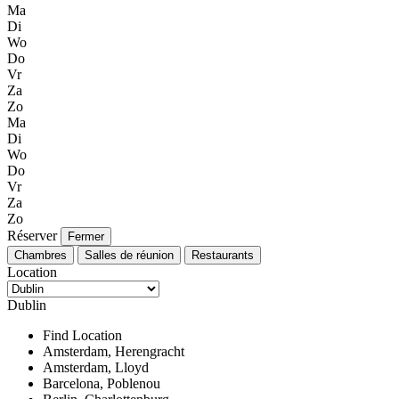
Ma
Di
Wo
Do
Vr
Za
Zo
Ma
Di
Wo
Do
Vr
Za
Zo
Réserver
Fermer
Chambres
Salles de réunion
Restaurants
Location
Dublin
Find Location
Amsterdam, Herengracht
Amsterdam, Lloyd
Barcelona, Poblenou