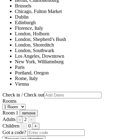
Berlin, Charlottenburg
Brussels
Chicago, Fulton Market
Dublin
Edinburgh
Florence, Italy
London, Holborn
London, Shepherd’s Bush
London, Shoreditch
London, Southwark
Los Angeles, Downtown
New York, Williamsburg
Paris
Portland, Oregon
Rome, Italy
Vienna
Check in / Check out
Rooms
Room 1
remove
Adults
2
-
+
Children
0
-
+
Got a code?