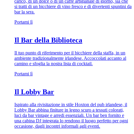
carico, di un dolce o di un caffè artigianale di giorno, sia che
si tratti di un bicchiere di vino fresco e di divertenti spuntini da
bar la sera.
Portami lì
Il Bar della Biblioteca
Il tuo punto di riferimento per il bicchiere della staffa, in un
ambiente tradizionalmente irlandese. Accoccolati accanto al
camino e sfoglia la nostra lista di cocktail.
Portami lì
Il Lobby Bar
Ispirato alla rivisitazione in stile Hoxton del pub irlandese, il
Lobby Bar abbina finiture in legno scuro a tessuti colorati,
luci da bar vintage e arredi essenziali. Un bar ben fornito e
una cabina DJ integrata lo rendono il luogo perfetto per ogni
occasione, dagli incontri informali agli eventi.