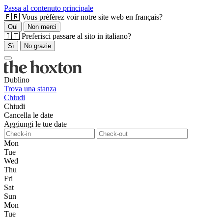
Passa al contenuto principale
🇫🇷 Vous préférez voir notre site web en français?
Oui
Non merci
🇮🇹 Preferisci passare al sito in italiano?
Sì
No grazie
Dublino
Trova una stanza
Chiudi
Chiudi
Cancella le date
Aggiungi le tue date
Mon
Tue
Wed
Thu
Fri
Sat
Sun
Mon
Tue