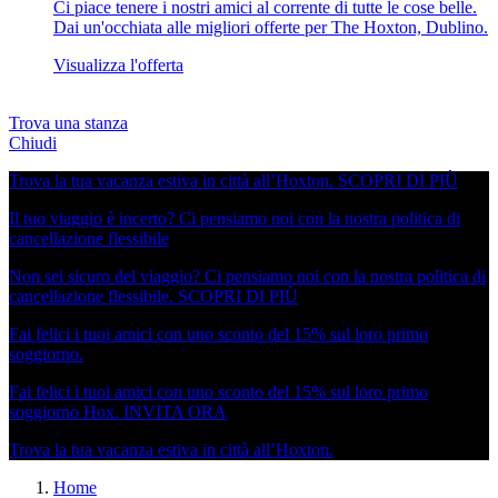
Ci piace tenere i nostri amici al corrente di tutte le cose belle.
Dai un'occhiata alle migliori offerte per The Hoxton, Dublino.
Visualizza l'offerta
Trova una stanza
Chiudi
Trova la tua vacanza estiva in città all’Hoxton.
SCOPRI DI PIÙ
Il tuo viaggio è incerto? Ci pensiamo noi con la nostra politica di
cancellazione flessibile
Non sei sicuro del viaggio? Ci pensiamo noi con la nostra politica di
cancellazione flessibile.
SCOPRI DI PIÙ
Fai felici i tuoi amici con uno sconto del 15% sul loro primo
soggiorno.
Fai felici i tuoi amici con uno sconto del 15% sul loro primo
soggiorno Hox.
INVITA ORA
Trova la tua vacanza estiva in città all’Hoxton.
Home