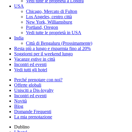
Vedi tutte le proprietà a Londra
USA
Chicago, Mercato di Fulton
Los Angeles, centro città
New York, Williamsburg
Portland, Oregon
Vedi tutte le proprietà in USA
India
Città di Bengaluru (Prossimamente)
Resta più a lungo e risparmia fino al 20%
Soggiorni per il weekend lungo
Vacanze estive in città
Incontri ed eventi
Vedi tutti gli hotel
Perché prenotare con noi?
Offerte globali
Unisciti a Dis-loyalty
Incontri ed eventi
Novità
Blog
Domande Frequenti
La mia prenotazione
Dublino