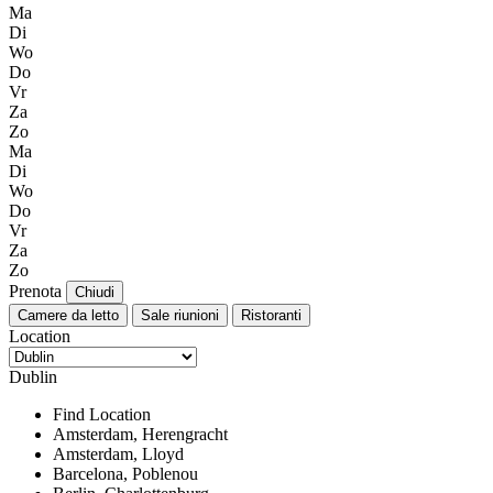
Ma
Di
Wo
Do
Vr
Za
Zo
Ma
Di
Wo
Do
Vr
Za
Zo
Prenota
Chiudi
Camere da letto
Sale riunioni
Ristoranti
Location
Dublin
Find Location
Amsterdam, Herengracht
Amsterdam, Lloyd
Barcelona, Poblenou