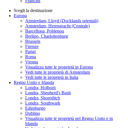
Français
Scegli la destinazione
Europa
Amsterdam, Lloyd (Docklands orientali)
Amsterdam, Herengracht (Centrale)
Barcellona, Poblenou
Berlino, Charlottenburg
Brussels
Firenze
Parigi
Roma
Vienna
Visualizza tutte le proprietà in Europa
Vedi tutte le proprietà di Amsterdam
Vedi tutte le proprietà in Italia
Regno Unito e Irlanda
Londra, Holborn
Londra, Shepherd's Bush
Londra, Shoreditch
Londra, Southwark
Edimburgo
Dublino
Visualizza tutte le proprietà nel Regno Unito e in
Irlanda