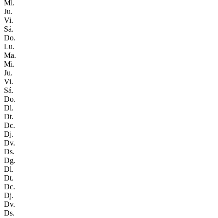
Mi.
Ju.
Vi.
Sá.
Do.
Lu.
Ma.
Mi.
Ju.
Vi.
Sá.
Do.
Dl.
Dt.
Dc.
Dj.
Dv.
Ds.
Dg.
Dl.
Dt.
Dc.
Dj.
Dv.
Ds.