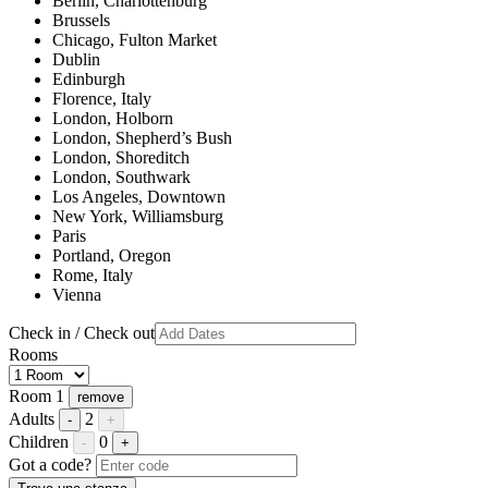
Berlin, Charlottenburg
Brussels
Chicago, Fulton Market
Dublin
Edinburgh
Florence, Italy
London, Holborn
London, Shepherd’s Bush
London, Shoreditch
London, Southwark
Los Angeles, Downtown
New York, Williamsburg
Paris
Portland, Oregon
Rome, Italy
Vienna
Check in / Check out
Rooms
Room 1
remove
Adults
2
-
+
Children
0
-
+
Got a code?