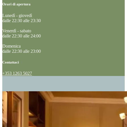
Orari di apertura
Lunedì - giovedì
dalle 22:30 alle 23:30
Venerdì - sabato
dalle 22:30 alle 24:00
Domenica
dalle 22:30 alle 23:00
Contattaci
+353 1263 5027