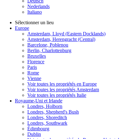
Deutsch
Nederlands
Italiano
Sélectionner un lieu
Europe
Amsterdam, Lloyd (Eastern Docklands)
Amsterdam, Herengracht (Central)
Barcelone, Poblenou
Berlin, Charlottenburg
Bruxelles
Florence
Paris
Rome
Vienne
Voir toutes les propriétés en Europe
Voir toutes les propriétés Amsterdam
Voir toutes les propriétés Italie
Royaume-Uni et Irlande
Londres, Holborn
Londres, Shepherd's Bush
Londres, Shoreditch
Londres, Southwark
Édimbourg
Dublin