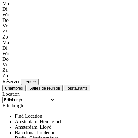
Ma
Di
Wo
Do
Vr
Za
Zo
Ma
Di
Wo
Do
Vr
Za
Zo
Réserver
Fermer
Chambres
Salles de réunion
Restaurants
Location
Edinburgh
Find Location
Amsterdam, Herengracht
Amsterdam, Lloyd
Barcelona, Poblenou