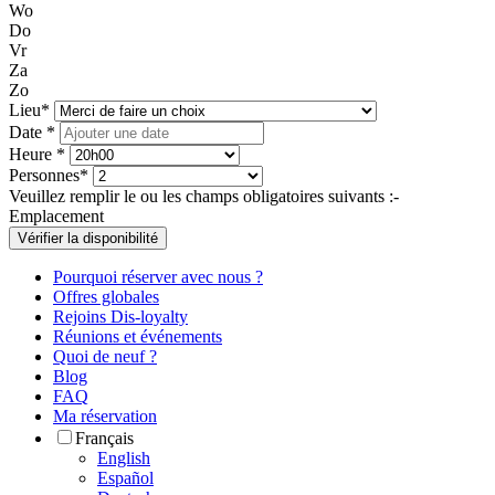
Wo
Do
Vr
Za
Zo
Lieu*
Date *
Heure *
Personnes*
Veuillez remplir le ou les champs obligatoires suivants :
-
Emplacement
Vérifier la disponibilité
Pourquoi réserver avec nous ?
Offres globales
Rejoins Dis-loyalty
Réunions et événements
Quoi de neuf ?
Blog
FAQ
Ma réservation
Français
English
Español