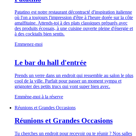
Patatino est notre restaurant décontracté d'inspiration italienne
où l'on a toujours l'impression d'être à l'heure dorée sur la côte
amalfitaine. Attends-toi à des plats classiques préparés avec
des produits écossais, à une cuisine ouverte pleine d'énergie et
à des cocktails bien sentis.
Emmenez-moi
Le bar du hall d'entrée
Prends un verre dans un endroit qui ressemble au salon le plus
cool de la ville. Parfait pour passer un moment sympa et
grignoter des petits trucs qui vont super bien avec.
Emmène-moi à la réserve
Réunions et Grandes Occasions
Réunions et Grandes Occasions
Tu cherches un endroit pour recevoir ou te réunir ? Nos salles