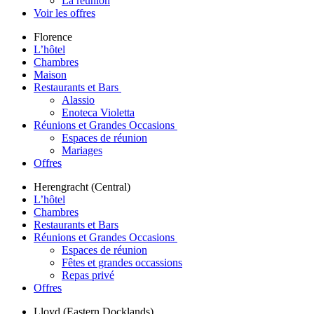
La réunion
Voir les offres
Florence
L’hôtel
Chambres
Maison
Restaurants et Bars
Alassio
Enoteca Violetta
Réunions et Grandes Occasions
Espaces de réunion
Mariages
Offres
Herengracht (Central)
L’hôtel
Chambres
Restaurants et Bars
Réunions et Grandes Occasions
Espaces de réunion
Fêtes et grandes occassions
Repas privé
Offres
Lloyd (Eastern Docklands)