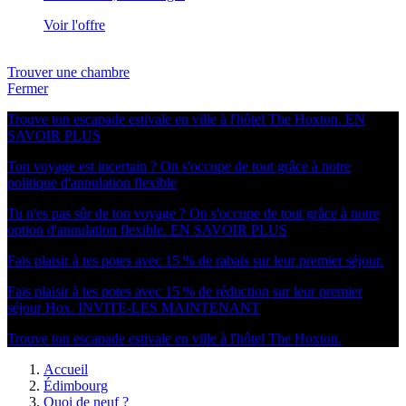
Voir l'offre
Trouver une chambre
Fermer
Trouve ton escapade estivale en ville à l'hôtel The Hoxton.
EN
SAVOIR PLUS
Ton voyage est incertain ? On s'occupe de tout grâce à notre
politique d'annulation flexible
Tu n'es pas sûr de ton voyage ? On s'occupe de tout grâce à notre
option d'annulation flexible.
EN SAVOIR PLUS
Fais plaisir à tes potes avec 15 % de rabais sur leur premier séjour.
Fais plaisir à tes potes avec 15 % de réduction sur leur premier
séjour Hox.
INVITE-LES MAINTENANT
Trouve ton escapade estivale en ville à l'hôtel The Hoxton.
Accueil
Édimbourg
Quoi de neuf ?