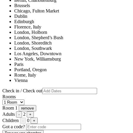
Berlin, Charlottenburg
Brussels
Chicago, Fulton Market
Dublin
Edinburgh
Florence, Italy
London, Holborn
London, Shepherd’s Bush
London, Shoreditch
London, Southwark
Los Angeles, Downtown
New York, Williamsburg
Paris
Portland, Oregon
Rome, Italy
Vienna
Check in / Check out
Rooms
Room 1
remove
Adults
2
-
+
Children
0
-
+
Got a code?