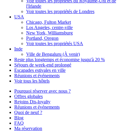
Voir toutes les propriétés du Royaume-Uni et de
l'Irlande
Voir toutes les propriétés de Londres
USA
Chicago, Fulton Market
Los Angeles, centre-ville
New York, Williamsburg
Portland, Oregon
Voir toutes les propriétés USA
Inde
Ville de Bengaluru (À venir)
Reste plus longtemps et économise jusqu'à 20 %
Séjours de week-end prolongé
Escapades estivales en ville
Réunions et événements
Voir tous les hôtels
Pourquoi réserver avec nous ?
Offres globales
Rejoins Dis-loyalty
Réunions et événements
Quoi de neuf ?
Blog
FAQ
Ma réservation