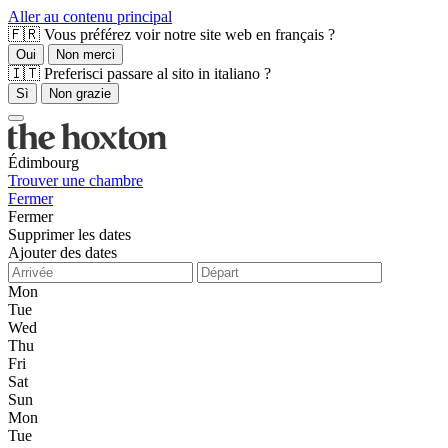
Aller au contenu principal
🇫🇷 Vous préférez voir notre site web en français ?
Oui
Non merci
🇮🇹 Preferisci passare al sito in italiano ?
Sì
Non grazie
Édimbourg
Trouver une chambre
Fermer
Fermer
Supprimer les dates
Ajouter des dates
Mon
Tue
Wed
Thu
Fri
Sat
Sun
Mon
Tue