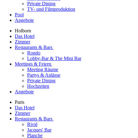
Private Dining
TV- und Filmproduktion
Pool
Angebote
Holborn
Das Hotel
Zimmer
Restaurants & Bars
Rondo
Lobby-Bar & The Mini Bar
Meetings & Feiern
Meeting Räume
Partys & Anlässe
Private Dining
Hochzeiten
Angebote
Paris
Das Hotel
Zimmer
Restaurants & Bars
Rivié
Jacques' Bar
Planche