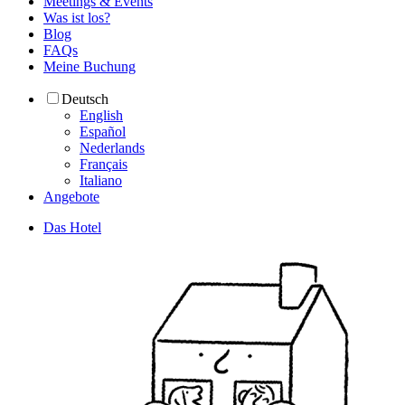
Meetings & Events
Was ist los?
Blog
FAQs
Meine Buchung
Deutsch
English
Español
Nederlands
Français
Italiano
Angebote
Das Hotel