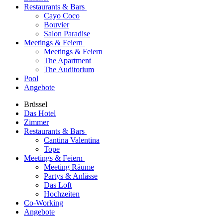
Restaurants & Bars
Cayo Coco
Bouvier
Salon Paradise
Meetings & Feiern
Meetings & Feiern
The Apartment
The Auditorium
Pool
Angebote
Brüssel
Das Hotel
Zimmer
Restaurants & Bars
Cantina Valentina
Tope
Meetings & Feiern
Meeting Räume
Partys & Anlässe
Das Loft
Hochzeiten
Co-Working
Angebote