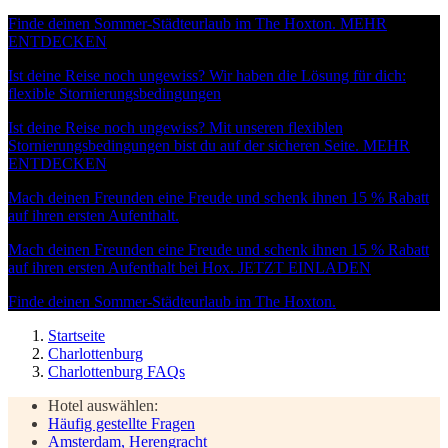
Finde deinen Sommer-Städteurlaub im The Hoxton.
MEHR
ENTDECKEN
Ist deine Reise noch ungewiss? Wir haben die Lösung für dich:
flexible Stornierungsbedingungen
Ist deine Reise noch ungewiss? Mit unseren flexiblen
Stornierungsbedingungen bist du auf der sicheren Seite.
MEHR
ENTDECKEN
Mach deinen Freunden eine Freude und schenk ihnen 15 % Rabatt
auf ihren ersten Aufenthalt.
Mach deinen Freunden eine Freude und schenk ihnen 15 % Rabatt
auf ihren ersten Aufenthalt bei Hox.
JETZT EINLADEN
Finde deinen Sommer-Städteurlaub im The Hoxton.
Startseite
Charlottenburg
Charlottenburg FAQs
Hotel auswählen:
Häufig gestellte Fragen
Amsterdam, Herengracht