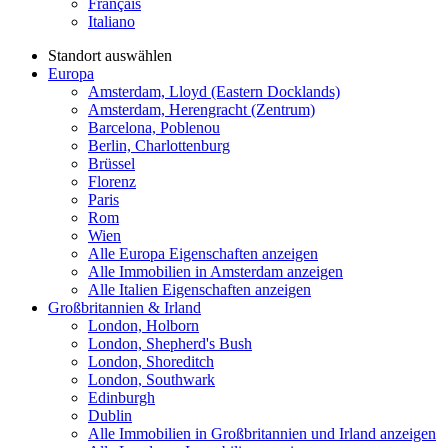
Français
Italiano
Standort auswählen
Europa
Amsterdam, Lloyd (Eastern Docklands)
Amsterdam, Herengracht (Zentrum)
Barcelona, Poblenou
Berlin, Charlottenburg
Brüssel
Florenz
Paris
Rom
Wien
Alle Europa Eigenschaften anzeigen
Alle Immobilien in Amsterdam anzeigen
Alle Italien Eigenschaften anzeigen
Großbritannien & Irland
London, Holborn
London, Shepherd's Bush
London, Shoreditch
London, Southwark
Edinburgh
Dublin
Alle Immobilien in Großbritannien und Irland anzeigen