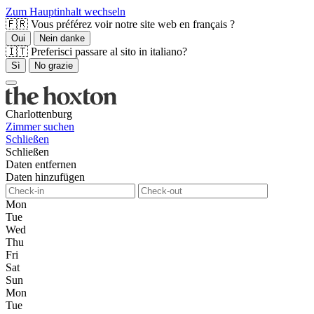
Zum Hauptinhalt wechseln
🇫🇷 Vous préférez voir notre site web en français ?
Oui
Nein danke
🇮🇹 Preferisci passare al sito in italiano?
Sì
No grazie
Charlottenburg
Zimmer suchen
Schließen
Schließen
Daten entfernen
Daten hinzufügen
Mon
Tue
Wed
Thu
Fri
Sat
Sun
Mon
Tue