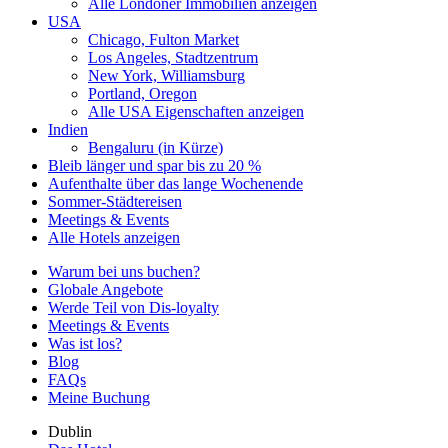
Alle Londoner Immobilien anzeigen
USA
Chicago, Fulton Market
Los Angeles, Stadtzentrum
New York, Williamsburg
Portland, Oregon
Alle USA Eigenschaften anzeigen
Indien
Bengaluru (in Kürze)
Bleib länger und spar bis zu 20 %
Aufenthalte über das lange Wochenende
Sommer-Städtereisen
Meetings & Events
Alle Hotels anzeigen
Warum bei uns buchen?
Globale Angebote
Werde Teil von Dis-loyalty
Meetings & Events
Was ist los?
Blog
FAQs
Meine Buchung
Dublin