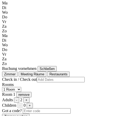
Ma
Di
Wo
Do
Vr
Za
Zo
Ma
Di
Wo
Do
Vr
Za
Zo
Buchung vornehmen
Schließen
Zimmer
Meeting Räume
Restaurants
Check in / Check out
Rooms
Room 1
remove
Adults
2
-
+
Children
0
-
+
Got a code?