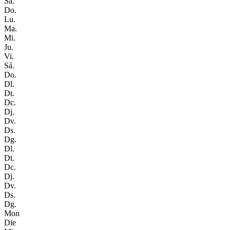
Sá.
Do.
Lu.
Ma.
Mi.
Ju.
Vi.
Sá.
Do.
Dl.
Dt.
Dc.
Dj.
Dv.
Ds.
Dg.
Dl.
Dt.
Dc.
Dj.
Dv.
Ds.
Dg.
Mon
Die