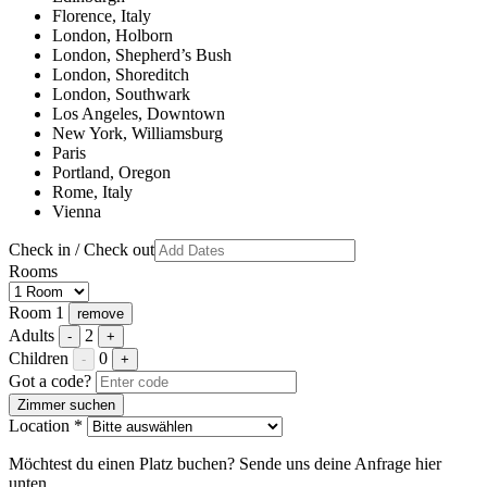
Florence, Italy
London, Holborn
London, Shepherd’s Bush
London, Shoreditch
London, Southwark
Los Angeles, Downtown
New York, Williamsburg
Paris
Portland, Oregon
Rome, Italy
Vienna
Check in / Check out
Rooms
Room 1
remove
Adults
2
-
+
Children
0
-
+
Got a code?
Zimmer suchen
Location *
Möchtest du einen Platz buchen? Sende uns deine Anfrage hier
unten.