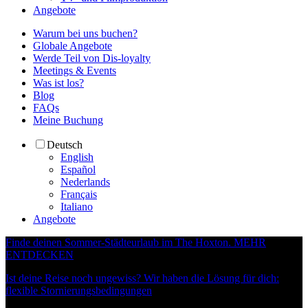
Angebote
Warum bei uns buchen?
Globale Angebote
Werde Teil von Dis-loyalty
Meetings & Events
Was ist los?
Blog
FAQs
Meine Buchung
Deutsch
English
Español
Nederlands
Français
Italiano
Angebote
Finde deinen Sommer-Städteurlaub im The Hoxton.
MEHR
ENTDECKEN
Ist deine Reise noch ungewiss? Wir haben die Lösung für dich:
flexible Stornierungsbedingungen