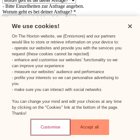
- Bitte Einzelheiten zur Anfrage angeben.
Worum geht es bei deiner Anfrage? *
- Bitte Einzelheiten zur Anfrage angeben.
We use cookies!
Worum geht es bei deiner Anfrage? *
On The Hoxton website, we (Ennismore) and our partners
- Bitte Einzelheiten zur Anfrage angeben.
would like to store or retrieve information on your device to:
Worum geht es bei deiner Anfrage? *
- operate our websites and provide you with the services you
request (these cookies cannot be rejected)
- Bitte Einzelheiten zur Anfrage angeben.
- enhance and customise our websites’ functionality so we
Worum geht es bei deiner Anfrage? *
can improve your experience
- measure our websites’ audience and performance
- Bitte Einzelheiten zur Anfrage angeben.
- profile your interests so we can personalise advertising to
Worum geht es bei deiner Anfrage? *
you
- make sure you can interact with social networks
- Bitte Einzelheiten zur Anfrage angeben.
Worum geht es bei deiner Anfrage? *
You can change your mind and edit your choices at any time
by clicking on the "Cookies" link at the bottom of the page.
- Bitte Einzelheiten zur Anfrage angeben.
Thanks!
Worum geht es bei deiner Anfrage? *
- Bitte Einzelheiten zur Anfrage angeben.
Customise
Accept all
Worum geht es bei deiner Anfrage? *