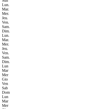
Sun
Lun.
Mar.
Mer.
Jeu.
Ven.
Sam.
Dim.
Lun.
Mar.
Mer.
Jeu.
Ven.
Sam.
Dim.
Lun
Mar
Mer
Gio
Ven
Sab
Dom
Lun
Mar
Mer