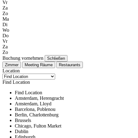
Vr
Za
Zo
Ma
Di
Wo
Do
Vr
Za
Zo
Buchung vornehmen
Schließen
Zimmer
Meeting Räume
Restaurants
Location
Find Location
Find Location
Amsterdam, Herengracht
Amsterdam, Lloyd
Barcelona, Poblenou
Berlin, Charlottenburg
Brussels
Chicago, Fulton Market
Dublin
Edinburgh