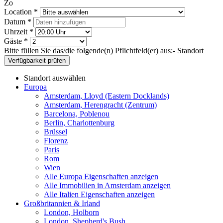
Zo
Location *
Datum *
Uhrzeit *
Gäste *
Bitte füllen Sie das/die folgende(n) Pflichtfeld(er) aus:
- Standort
Verfügbarkeit prüfen
Standort auswählen
Europa
Amsterdam, Lloyd (Eastern Docklands)
Amsterdam, Herengracht (Zentrum)
Barcelona, Poblenou
Berlin, Charlottenburg
Brüssel
Florenz
Paris
Rom
Wien
Alle Europa Eigenschaften anzeigen
Alle Immobilien in Amsterdam anzeigen
Alle Italien Eigenschaften anzeigen
Großbritannien & Irland
London, Holborn
London, Shepherd's Bush