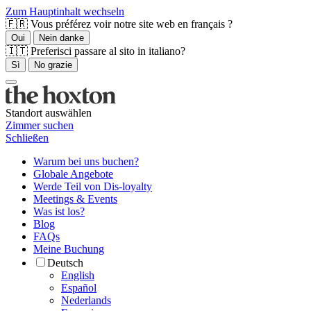
Zum Hauptinhalt wechseln
🇫🇷 Vous préférez voir notre site web en français ?
Oui
Nein danke
🇮🇹 Preferisci passare al sito in italiano?
Sì
No grazie
Standort auswählen
Zimmer suchen
Schließen
Warum bei uns buchen?
Globale Angebote
Werde Teil von Dis-loyalty
Meetings & Events
Was ist los?
Blog
FAQs
Meine Buchung
Deutsch
English
Español
Nederlands