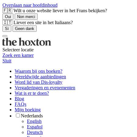
Overslaan naar hoofdinhoud
🇫🇷 Wilt u onze website liever in het Frans bekijken?
Oui
Non merci
🇮🇹 Liever een site in het Italiaans?
Sì
Geen dank
Selecteer locatie
Zoek een kamer
Sluit
Waarom bij ons boeken?
Wereldwijde aanbiedingen
Word lid van Dis-loyalty
Vergaderingen en evenementen
Wat is er te doen?
Blog
FAQs
Mijn boeking
Nederlands
English
Español
Deutsch