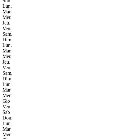
Sun
Lun.
Mar.
Mer.
Jeu.
Ven.
Sam.
Dim.
Lun.
Mar.
Mer.
Jeu.
Ven.
Sam.
Dim.
Lun
Mar
Mer
Gio
Ven
Sab
Dom
Lun
Mar
Mer