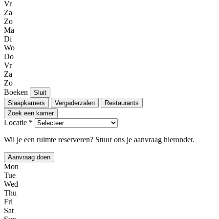
Vr
Za
Zo
Ma
Di
Wo
Do
Vr
Za
Zo
Boeken
Sluit
Slaapkamers
Vergaderzalen
Restaurants
Zoek een kamer
Locatie *
Wil je een ruimte reserveren? Stuur ons je aanvraag hieronder.
Aanvraag doen
Mon
Tue
Wed
Thu
Fri
Sat