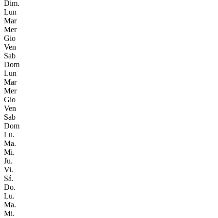
Dim.
Lun
Mar
Mer
Gio
Ven
Sab
Dom
Lun
Mar
Mer
Gio
Ven
Sab
Dom
Lu.
Ma.
Mi.
Ju.
Vi.
Sá.
Do.
Lu.
Ma.
Mi.