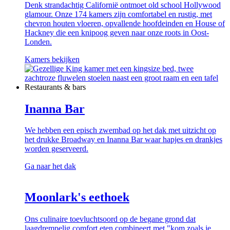
Denk strandachtig Californië ontmoet old school Hollywood
glamour. Onze 174 kamers zijn comfortabel en rustig, met
chevron houten vloeren, opvallende hoofdeinden en House of
Hackney die een knipoog geven naar onze roots in Oost-
Londen.
Kamers bekijken
Restaurants & bars
Inanna Bar
We hebben een episch zwembad op het dak met uitzicht op
het drukke Broadway en Inanna Bar waar hapjes en drankjes
worden geserveerd.
Ga naar het dak
Moonlark's eethoek
Ons culinaire toevluchtsoord op de begane grond dat
laagdrempelig comfort eten combineert met "kom zoals je