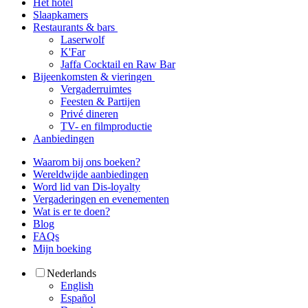
Het hotel
Slaapkamers
Restaurants & bars
Laserwolf
K'Far
Jaffa Cocktail en Raw Bar
Bijeenkomsten & vieringen
Vergaderruimtes
Feesten & Partijen
Privé dineren
TV- en filmproductie
Aanbiedingen
Waarom bij ons boeken?
Wereldwijde aanbiedingen
Word lid van Dis-loyalty
Vergaderingen en evenementen
Wat is er te doen?
Blog
FAQs
Mijn boeking
Nederlands
English
Español