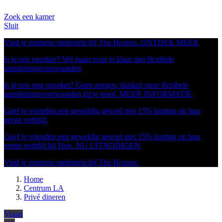
Zoek een kamer
Sluit
Vind je zomerse stedentrip bij The Hoxton.
ONTDEK MEER
Is je reis onzeker? Wij staan voor je klaar met flexibele
annuleringsvoorwaarden
Is je reis nog onzeker? Geen zorgen, dankzij onze flexibele
annuleringsvoorwaarden zit je goed.
MEER INFORMATIE
Geef je vrienden een geweldig gevoel met 15% korting op hun
eerste verblijf.
Geef je vrienden een geweldig gevoel met 15% korting op hun
eerste verblijf bij Hox.
NU UITNODIGEN
Vind je zomerse stedentrip bij The Hoxton.
Home
Centrum LA
Privé dineren
Vraag