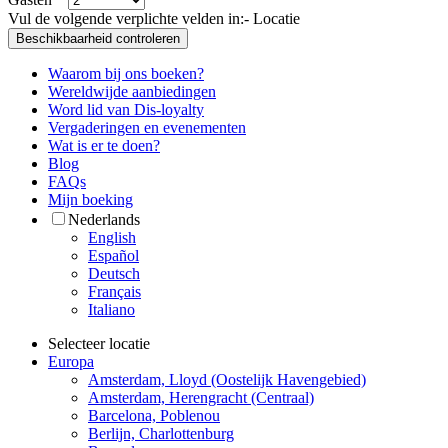
Vul de volgende verplichte velden in:
- Locatie
Beschikbaarheid controleren
Waarom bij ons boeken?
Wereldwijde aanbiedingen
Word lid van Dis-loyalty
Vergaderingen en evenementen
Wat is er te doen?
Blog
FAQs
Mijn boeking
Nederlands
English
Español
Deutsch
Français
Italiano
Selecteer locatie
Europa
Amsterdam, Lloyd (Oostelijk Havengebied)
Amsterdam, Herengracht (Centraal)
Barcelona, Poblenou
Berlijn, Charlottenburg