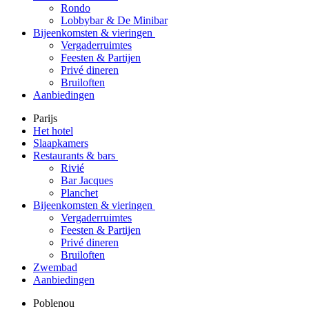
Rondo
Lobbybar & De Minibar
Bijeenkomsten & vieringen
Vergaderruimtes
Feesten & Partijen
Privé dineren
Bruiloften
Aanbiedingen
Parijs
Het hotel
Slaapkamers
Restaurants & bars
Rivié
Bar Jacques
Planchet
Bijeenkomsten & vieringen
Vergaderruimtes
Feesten & Partijen
Privé dineren
Bruiloften
Zwembad
Aanbiedingen
Poblenou