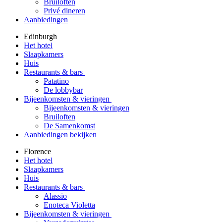
Bruiloften
Privé dineren
Aanbiedingen
Edinburgh
Het hotel
Slaapkamers
Huis
Restaurants & bars
Patatino
De lobbybar
Bijeenkomsten & vieringen
Bijeenkomsten & vieringen
Bruiloften
De Samenkomst
Aanbiedingen bekijken
Florence
Het hotel
Slaapkamers
Huis
Restaurants & bars
Alassio
Enoteca Violetta
Bijeenkomsten & vieringen