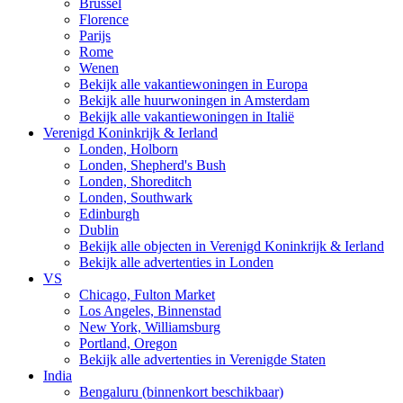
Brussel
Florence
Parijs
Rome
Wenen
Bekijk alle vakantiewoningen in Europa
Bekijk alle huurwoningen in Amsterdam
Bekijk alle vakantiewoningen in Italië
Verenigd Koninkrijk & Ierland
Londen, Holborn
Londen, Shepherd's Bush
Londen, Shoreditch
Londen, Southwark
Edinburgh
Dublin
Bekijk alle objecten in Verenigd Koninkrijk & Ierland
Bekijk alle advertenties in Londen
VS
Chicago, Fulton Market
Los Angeles, Binnenstad
New York, Williamsburg
Portland, Oregon
Bekijk alle advertenties in Verenigde Staten
India
Bengaluru (binnenkort beschikbaar)