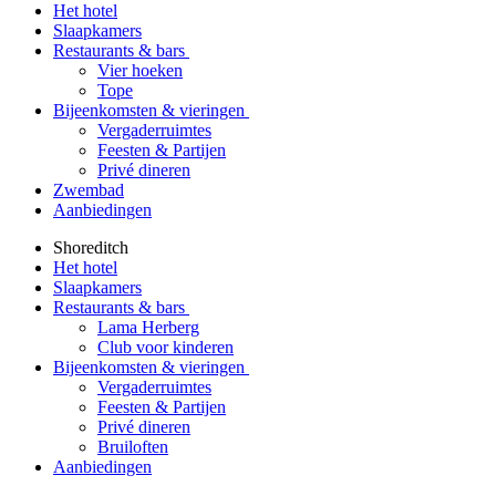
Het hotel
Slaapkamers
Restaurants & bars
Vier hoeken
Tope
Bijeenkomsten & vieringen
Vergaderruimtes
Feesten & Partijen
Privé dineren
Zwembad
Aanbiedingen
Shoreditch
Het hotel
Slaapkamers
Restaurants & bars
Lama Herberg
Club voor kinderen
Bijeenkomsten & vieringen
Vergaderruimtes
Feesten & Partijen
Privé dineren
Bruiloften
Aanbiedingen