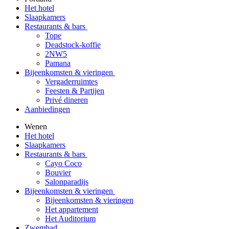
Het hotel
Slaapkamers
Restaurants & bars
Tope
Deadstock-koffie
2NW5
Pamana
Bijeenkomsten & vieringen
Vergaderruimtes
Feesten & Partijen
Privé dineren
Aanbiedingen
Wenen
Het hotel
Slaapkamers
Restaurants & bars
Cayo Coco
Bouvier
Salonparadijs
Bijeenkomsten & vieringen
Bijeenkomsten & vieringen
Het appartement
Het Auditorium
Zwembad