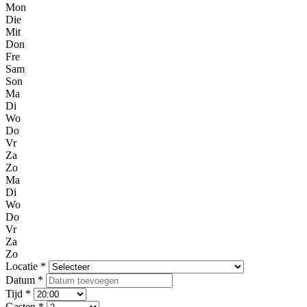
Mon
Die
Mit
Don
Fre
Sam
Son
Ma
Di
Wo
Do
Vr
Za
Zo
Ma
Di
Wo
Do
Vr
Za
Zo
Locatie *
Datum *
Tijd *
Gasten *