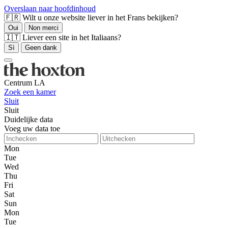
Overslaan naar hoofdinhoud
🇫🇷 Wilt u onze website liever in het Frans bekijken?
Oui
Non merci
🇮🇹 Liever een site in het Italiaans?
Sì
Geen dank
Centrum LA
Zoek een kamer
Sluit
Sluit
Duidelijke data
Voeg uw data toe
Mon
Tue
Wed
Thu
Fri
Sat
Sun
Mon
Tue