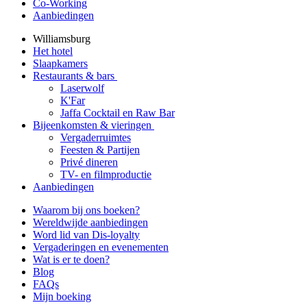
Co-Working
Aanbiedingen
Williamsburg
Het hotel
Slaapkamers
Restaurants & bars
Laserwolf
K'Far
Jaffa Cocktail en Raw Bar
Bijeenkomsten & vieringen
Vergaderruimtes
Feesten & Partijen
Privé dineren
TV- en filmproductie
Aanbiedingen
Waarom bij ons boeken?
Wereldwijde aanbiedingen
Word lid van Dis-loyalty
Vergaderingen en evenementen
Wat is er te doen?
Blog
FAQs
Mijn boeking