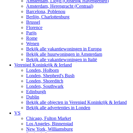
Amsterdam, Lloyd (Oostelijk Havengebied)
Amsterdam, Herengracht (Centraal)
Barcelona, Poblenou
Berlijn, Charlottenburg
Brussel
Florence
Parijs
Rome
Wenen
Bekijk alle vakantiewoningen in Europa
Bekijk alle huurwoningen in Amsterdam
Bekijk alle vakantiewoningen in Italië
Verenigd Koninkrijk & Ierland
Londen, Holborn
Londen, Shepherd's Bush
Londen, Shoreditch
Londen, Southwark
Edinburgh
Dublin
Bekijk alle objecten in Verenigd Koninkrijk & Ierland
Bekijk alle advertenties in Londen
VS
Chicago, Fulton Market
Los Angeles, Binnenstad
New York, Williamsburg