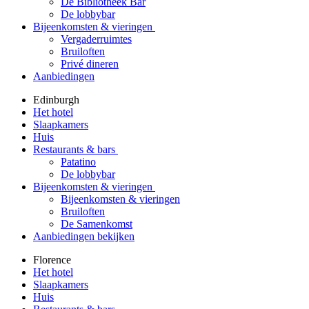
De Bibliotheek Bar
De lobbybar
Bijeenkomsten & vieringen
Vergaderruimtes
Bruiloften
Privé dineren
Aanbiedingen
Edinburgh
Het hotel
Slaapkamers
Huis
Restaurants & bars
Patatino
De lobbybar
Bijeenkomsten & vieringen
Bijeenkomsten & vieringen
Bruiloften
De Samenkomst
Aanbiedingen bekijken
Florence
Het hotel
Slaapkamers
Huis