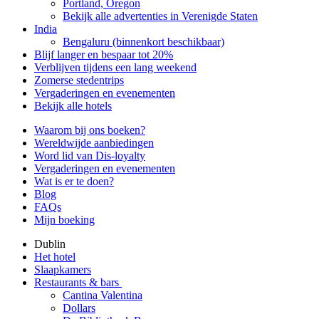
Portland, Oregon
Bekijk alle advertenties in Verenigde Staten
India
Bengaluru (binnenkort beschikbaar)
Blijf langer en bespaar tot 20%
Verblijven tijdens een lang weekend
Zomerse stedentrips
Vergaderingen en evenementen
Bekijk alle hotels
Waarom bij ons boeken?
Wereldwijde aanbiedingen
Word lid van Dis-loyalty
Vergaderingen en evenementen
Wat is er te doen?
Blog
FAQs
Mijn boeking
Dublin
Het hotel
Slaapkamers
Restaurants & bars
Cantina Valentina
Dollars