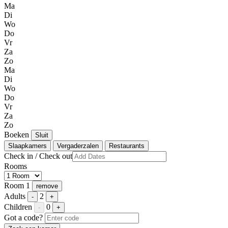
Ma
Di
Wo
Do
Vr
Za
Zo
Ma
Di
Wo
Do
Vr
Za
Zo
Boeken
Sluit
Slaapkamers
Vergaderzalen
Restaurants
Check in / Check out
Rooms
Room 1
remove
Adults
2
-
+
Children
0
-
+
Got a code?