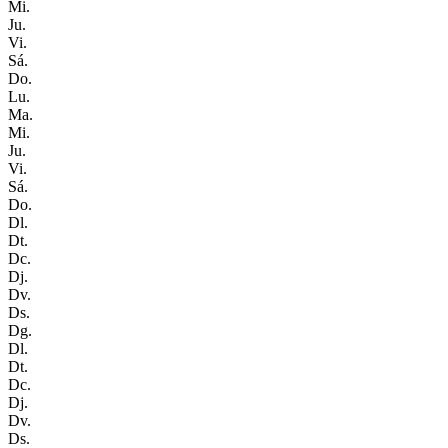
Mi.
Ju.
Vi.
Sá.
Do.
Lu.
Ma.
Mi.
Ju.
Vi.
Sá.
Do.
Dl.
Dt.
Dc.
Dj.
Dv.
Ds.
Dg.
Dl.
Dt.
Dc.
Dj.
Dv.
Ds.