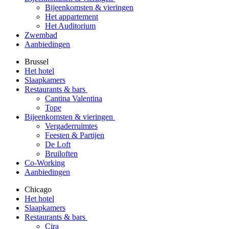
Bijeenkomsten & vieringen
Het appartement
Het Auditorium
Zwembad
Aanbiedingen
Brussel
Het hotel
Slaapkamers
Restaurants & bars
Cantina Valentina
Tope
Bijeenkomsten & vieringen
Vergaderruimtes
Feesten & Partijen
De Loft
Bruiloften
Co-Working
Aanbiedingen
Chicago
Het hotel
Slaapkamers
Restaurants & bars
Cira