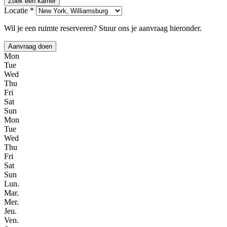
Zoek een kamer
Locatie *
Wil je een ruimte reserveren? Stuur ons je aanvraag hieronder.
Aanvraag doen
Mon
Tue
Wed
Thu
Fri
Sat
Sun
Mon
Tue
Wed
Thu
Fri
Sat
Sun
Lun.
Mar.
Mer.
Jeu.
Ven.