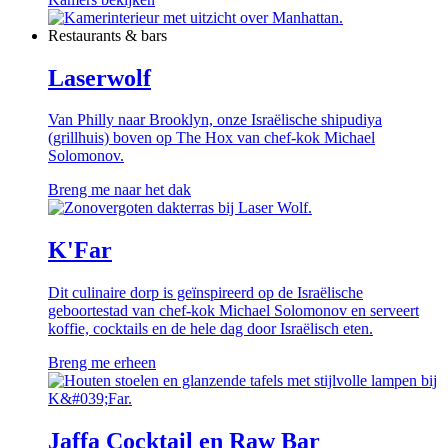
Restaurants & bars
Laserwolf
Van Philly naar Brooklyn, onze Israëlische shipudiya
(grillhuis) boven op The Hox van chef-kok Michael
Solomonov.
Breng me naar het dak
K'Far
Dit culinaire dorp is geïnspireerd op de Israëlische
geboortestad van chef-kok Michael Solomonov en serveert
koffie, cocktails en de hele dag door Israëlisch eten.
Breng me erheen
Jaffa Cocktail en Raw Bar