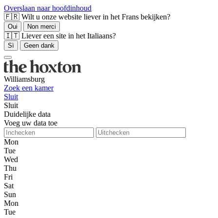
Overslaan naar hoofdinhoud
🇫🇷 Wilt u onze website liever in het Frans bekijken?
Oui
Non merci
🇮🇹 Liever een site in het Italiaans?
Sì
Geen dank
Williamsburg
Zoek een kamer
Sluit
Sluit
Duidelijke data
Voeg uw data toe
Mon
Tue
Wed
Thu
Fri
Sat
Sun
Mon
Tue