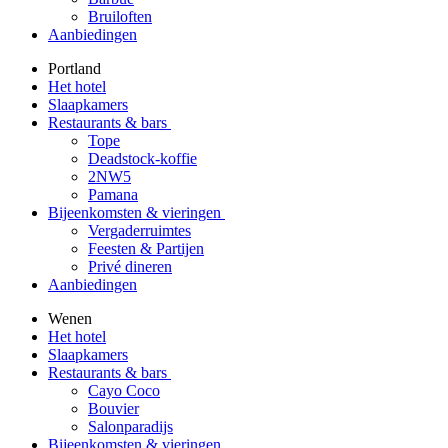
Bruiloften
Aanbiedingen
Portland
Het hotel
Slaapkamers
Restaurants & bars
Tope
Deadstock-koffie
2NW5
Pamana
Bijeenkomsten & vieringen
Vergaderruimtes
Feesten & Partijen
Privé dineren
Aanbiedingen
Wenen
Het hotel
Slaapkamers
Restaurants & bars
Cayo Coco
Bouvier
Salonparadijs
Bijeenkomsten & vieringen