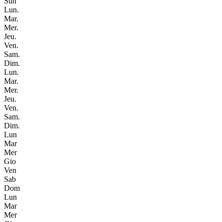
Sun
Lun.
Mar.
Mer.
Jeu.
Ven.
Sam.
Dim.
Lun.
Mar.
Mer.
Jeu.
Ven.
Sam.
Dim.
Lun
Mar
Mer
Gio
Ven
Sab
Dom
Lun
Mar
Mer