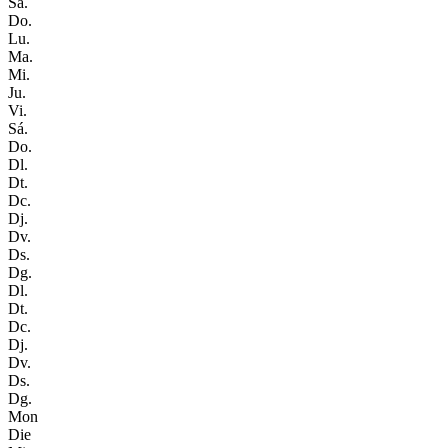
Sá.
Do.
Lu.
Ma.
Mi.
Ju.
Vi.
Sá.
Do.
Dl.
Dt.
Dc.
Dj.
Dv.
Ds.
Dg.
Dl.
Dt.
Dc.
Dj.
Dv.
Ds.
Dg.
Mon
Die