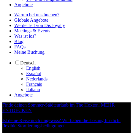
Angebote
Warum bei uns buchen?
Globale Angebote
Werde Teil von Dis-loyalty
Meetings & Events
Was ist los?
Blog
FAQs
Meine Buchung
Deutsch
English
Español
Nederlands
Français
Italiano
Angebote
Finde deinen Sommer-Städteurlaub im The Hoxton.
MEHR
ENTDECKEN
Ist deine Reise noch ungewiss? Wir haben die Lösung für dich:
flexible Stornierungsbedingungen