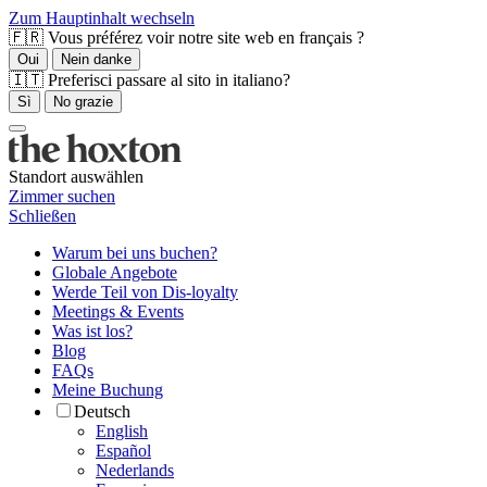
Zum Hauptinhalt wechseln
🇫🇷 Vous préférez voir notre site web en français ?
Oui
Nein danke
🇮🇹 Preferisci passare al sito in italiano?
Sì
No grazie
Standort auswählen
Zimmer suchen
Schließen
Warum bei uns buchen?
Globale Angebote
Werde Teil von Dis-loyalty
Meetings & Events
Was ist los?
Blog
FAQs
Meine Buchung
Deutsch
English
Español
Nederlands