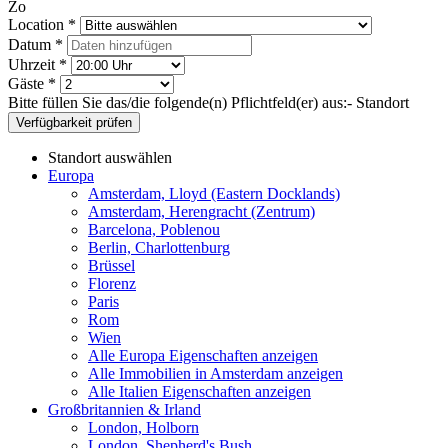
Zo
Location *
Datum *
Uhrzeit *
Gäste *
Bitte füllen Sie das/die folgende(n) Pflichtfeld(er) aus:
- Standort
Verfügbarkeit prüfen
Standort auswählen
Europa
Amsterdam, Lloyd (Eastern Docklands)
Amsterdam, Herengracht (Zentrum)
Barcelona, Poblenou
Berlin, Charlottenburg
Brüssel
Florenz
Paris
Rom
Wien
Alle Europa Eigenschaften anzeigen
Alle Immobilien in Amsterdam anzeigen
Alle Italien Eigenschaften anzeigen
Großbritannien & Irland
London, Holborn
London, Shepherd's Bush