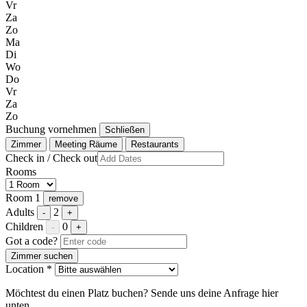
Vr
Za
Zo
Ma
Di
Wo
Do
Vr
Za
Zo
Buchung vornehmen
Schließen
Zimmer
Meeting Räume
Restaurants
Check in / Check out
Rooms
Room 1
remove
Adults
2
-
+
Children
0
-
+
Got a code?
Zimmer suchen
Location *
Möchtest du einen Platz buchen? Sende uns deine Anfrage hier
unten.