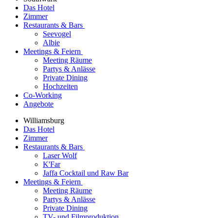
Das Hotel
Zimmer
Restaurants & Bars
Seevogel
Albie
Meetings & Feiern
Meeting Räume
Partys & Anlässe
Private Dining
Hochzeiten
Co-Working
Angebote
Williamsburg
Das Hotel
Zimmer
Restaurants & Bars
Laser Wolf
K'Far
Jaffa Cocktail und Raw Bar
Meetings & Feiern
Meeting Räume
Partys & Anlässe
Private Dining
TV- und Filmproduktion