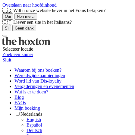
Overslaan naar hoofdinhoud
🇫🇷 Wilt u onze website liever in het Frans bekijken?
Oui
Non merci
🇮🇹 Liever een site in het Italiaans?
Sì
Geen dank
Selecteer locatie
Zoek een kamer
Sluit
Waarom bij ons boeken?
Wereldwijde aanbiedingen
Word lid van Dis-loyalty
Vergaderingen en evenementen
Wat is er te doen?
Blog
FAQs
Mijn boeking
Nederlands
English
Español
Deutsch