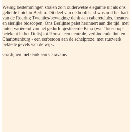
Weinig bestemmingen stralen zo'n ouderwetse elegantie uit als ons
geliefde hotel in Berlijn. Dit deel van de hoofdstad was ooit het hart
van de Roaring Twenties-beweging: denk aan cabaretclubs, theaters
en sierlijke bioscopen. Ons Berlijnse palet herinnert aan die tijd, met
tinten variërend van het gedurfd gestileerde Kino (wat "bioscoop"
betekent in het Duits) tot House, een neutrale, verbindende tint, en
Charlottenburg - een eerbetoon aan de schelproze, met stucwerk
beklede gevels van de wijk.
Gordijnen met dank aan Caravane.
Kino
Winkelen Kino
Charlottenburg
Winkel Charlottenburg
Huis