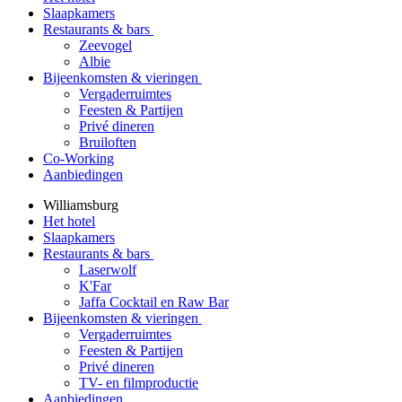
Slaapkamers
Restaurants & bars
Zeevogel
Albie
Bijeenkomsten & vieringen
Vergaderruimtes
Feesten & Partijen
Privé dineren
Bruiloften
Co-Working
Aanbiedingen
Williamsburg
Het hotel
Slaapkamers
Restaurants & bars
Laserwolf
K'Far
Jaffa Cocktail en Raw Bar
Bijeenkomsten & vieringen
Vergaderruimtes
Feesten & Partijen
Privé dineren
TV- en filmproductie
Aanbiedingen