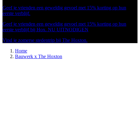
Geef je vrienden een geweldig gevoel met 15% korting op hun
eerste verblijf.
Geef je vrienden een geweldig gevoel met 15% korting op hun
eerste verblijf bij Hox.
NU UITNODIGEN
Vind je zomerse stedentrip bij The Hoxton.
Home
Bauwerk x The Hoxton