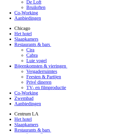
De Loft
Bruiloften
Co-Working
Aanbiedingen
Chicago
Het hotel
Slaapkamers
Restaurants & bars
Cira
Cabra
Luie vogel
Bijeenkomsten & vieringen
Vergaderruimtes
Feesten & Partijen
Privé dineren
TV- en filmproductie
Co-Working
Zwembad
Aanbiedingen
Centrum LA
Het hotel
Slaapkamers
Restaurants & bars