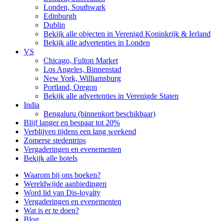
Londen, Southwark
Edinburgh
Dublin
Bekijk alle objecten in Verenigd Koninkrijk & Ierland
Bekijk alle advertenties in Londen
VS
Chicago, Fulton Market
Los Angeles, Binnenstad
New York, Williamsburg
Portland, Oregon
Bekijk alle advertenties in Verenigde Staten
India
Bengaluru (binnenkort beschikbaar)
Blijf langer en bespaar tot 20%
Verblijven tijdens een lang weekend
Zomerse stedentrips
Vergaderingen en evenementen
Bekijk alle hotels
Waarom bij ons boeken?
Wereldwijde aanbiedingen
Word lid van Dis-loyalty
Vergaderingen en evenementen
Wat is er te doen?
Blog