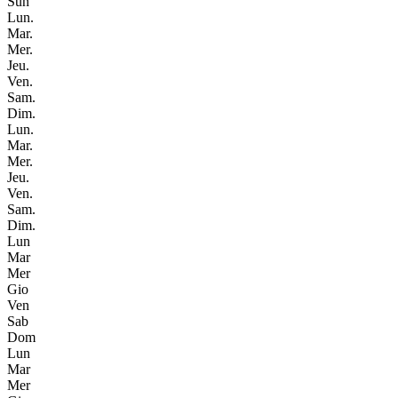
Sun
Lun.
Mar.
Mer.
Jeu.
Ven.
Sam.
Dim.
Lun.
Mar.
Mer.
Jeu.
Ven.
Sam.
Dim.
Lun
Mar
Mer
Gio
Ven
Sab
Dom
Lun
Mar
Mer