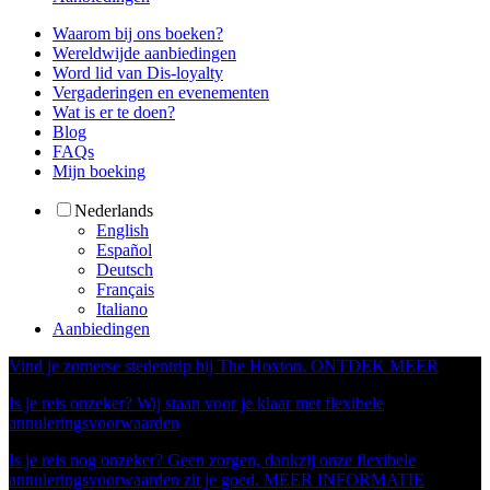
Waarom bij ons boeken?
Wereldwijde aanbiedingen
Word lid van Dis-loyalty
Vergaderingen en evenementen
Wat is er te doen?
Blog
FAQs
Mijn boeking
Nederlands
English
Español
Deutsch
Français
Italiano
Aanbiedingen
Vind je zomerse stedentrip bij The Hoxton.
ONTDEK MEER
Is je reis onzeker? Wij staan voor je klaar met flexibele
annuleringsvoorwaarden
Is je reis nog onzeker? Geen zorgen, dankzij onze flexibele
annuleringsvoorwaarden zit je goed.
MEER INFORMATIE