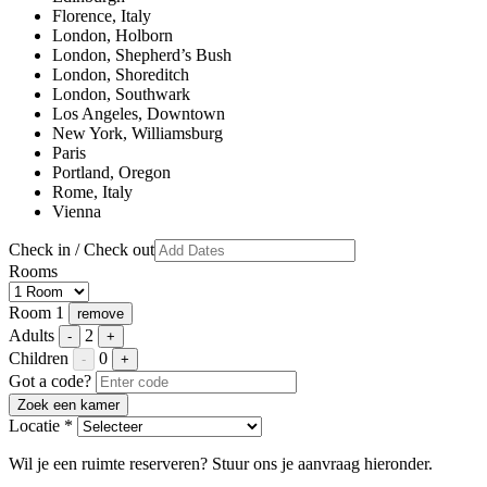
Florence, Italy
London, Holborn
London, Shepherd’s Bush
London, Shoreditch
London, Southwark
Los Angeles, Downtown
New York, Williamsburg
Paris
Portland, Oregon
Rome, Italy
Vienna
Check in / Check out
Rooms
Room 1
remove
Adults
2
-
+
Children
0
-
+
Got a code?
Zoek een kamer
Locatie *
Wil je een ruimte reserveren? Stuur ons je aanvraag hieronder.