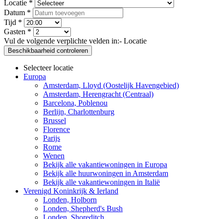
Locatie *
Datum *
Tijd *
Gasten *
Vul de volgende verplichte velden in:
- Locatie
Beschikbaarheid controleren
Selecteer locatie
Europa
Amsterdam, Lloyd (Oostelijk Havengebied)
Amsterdam, Herengracht (Centraal)
Barcelona, Poblenou
Berlijn, Charlottenburg
Brussel
Florence
Parijs
Rome
Wenen
Bekijk alle vakantiewoningen in Europa
Bekijk alle huurwoningen in Amsterdam
Bekijk alle vakantiewoningen in Italië
Verenigd Koninkrijk & Ierland
Londen, Holborn
Londen, Shepherd's Bush
Londen, Shoreditch