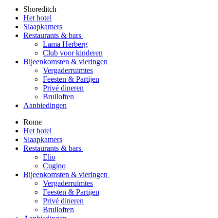
Shoreditch
Het hotel
Slaapkamers
Restaurants & bars
Lama Herberg
Club voor kinderen
Bijeenkomsten & vieringen
Vergaderruimtes
Feesten & Partijen
Privé dineren
Bruiloften
Aanbiedingen
Rome
Het hotel
Slaapkamers
Restaurants & bars
Elio
Cugino
Bijeenkomsten & vieringen
Vergaderruimtes
Feesten & Partijen
Privé dineren
Bruiloften