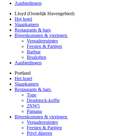
Aanbiedingen
Lloyd (Oostelijk Havengebied)
Het hotel
Slaapkamers
Restaurants & bars
Bijeenkomsten & vieringen
Vergaderruimtes
Feesten & Partijen
Barbue
Bruiloften
Aanbiedingen
Portland
Het hotel
Slaapkamers
Restaurants & bars
Tope
Deadstock-koffie
2NW5
Pamana
Bijeenkomsten & vieringen
Vergaderruimtes
Feesten & Partijen
Privé dineren