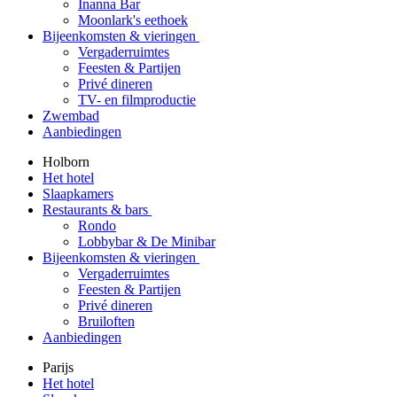
Inanna Bar
Moonlark's eethoek
Bijeenkomsten & vieringen
Vergaderruimtes
Feesten & Partijen
Privé dineren
TV- en filmproductie
Zwembad
Aanbiedingen
Holborn
Het hotel
Slaapkamers
Restaurants & bars
Rondo
Lobbybar & De Minibar
Bijeenkomsten & vieringen
Vergaderruimtes
Feesten & Partijen
Privé dineren
Bruiloften
Aanbiedingen
Parijs
Het hotel