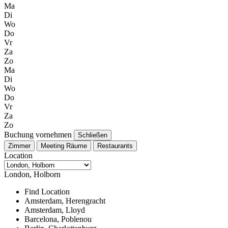
Ma
Di
Wo
Do
Vr
Za
Zo
Ma
Di
Wo
Do
Vr
Za
Zo
Buchung vornehmen
Schließen
Zimmer
Meeting Räume
Restaurants
Location
London, Holborn
Find Location
Amsterdam, Herengracht
Amsterdam, Lloyd
Barcelona, Poblenou