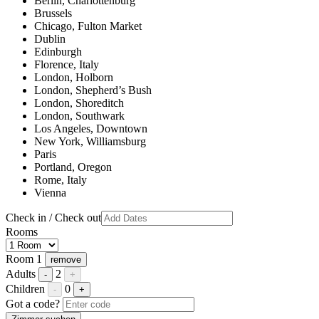
Berlin, Charlottenburg
Brussels
Chicago, Fulton Market
Dublin
Edinburgh
Florence, Italy
London, Holborn
London, Shepherd’s Bush
London, Shoreditch
London, Southwark
Los Angeles, Downtown
New York, Williamsburg
Paris
Portland, Oregon
Rome, Italy
Vienna
Check in / Check out
Rooms
Room 1
remove
Adults
2
-
+
Children
0
-
+
Got a code?