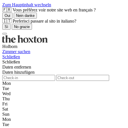
Zum Hauptinhalt wechseln
🇫🇷 Vous préférez voir notre site web en français ?
Oui
Nein danke
🇮🇹 Preferisci passare al sito in italiano?
Sì
No grazie
Holborn
Zimmer suchen
Schließen
Schließen
Daten entfernen
Daten hinzufügen
Mon
Tue
Wed
Thu
Fri
Sat
Sun
Mon
Tue