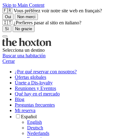
Skip to Main Content
🇫🇷 Vous préférez voir notre site web en français?
Oui
Non merci
🇮🇹 ¿Prefieres pasar al sitio en italiano?
Sì
No grazie
Selecciona un destino
Buscar una habitación
Cerrar
¿Por qué reservar con nosotros?
Ofertas globales
Únete a Dis-loyalty
Reuniones y Eventos
Qué hay en el mercado
Blog
Preguntas frecuentes
Mi reserva
Español
English
Deutsch
Nederlands