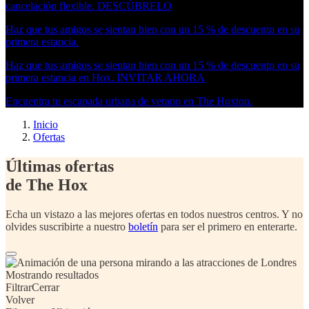
cancelación flexible.
DESCÚBRELO
Haz que tus amigos se sientan bien con un 15 % de descuento en su
primera estancia.
Haz que tus amigos se sientan bien con un 15 % de descuento en su
primera estancia en Hox.
INVITAR AHORA
Encuentra tu escapada urbana de verano en The Hoxton.
Inicio
Ofertas
Últimas ofertas
de The Hox
Echa un vistazo a las mejores ofertas en todos nuestros centros. Y no
olvides suscribirte a nuestro
boletín
para ser el primero en enterarte.
Mostrando
resultados
Filtrar
Cerrar
Volver