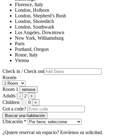
Florence, Italy
London, Holborn
London, Shepherd’s Bush
London, Shoreditch
London, Southwark
Los Angeles, Downtown
New York, Williamsburg
Paris
Portland, Oregon
Rome, Italy
Vienna
Check in / Check out
Rooms
Room 1
remove
Adults
2
-
+
Children
0
-
+
Got a code?
Buscar una habitación
Ubicación *
¿Quiere reservar un espacio? Envíenos su solicitud.