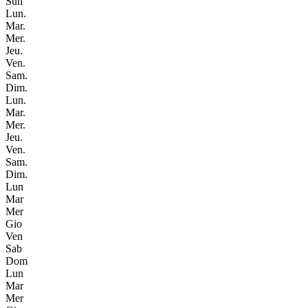
Sun
Lun.
Mar.
Mer.
Jeu.
Ven.
Sam.
Dim.
Lun.
Mar.
Mer.
Jeu.
Ven.
Sam.
Dim.
Lun
Mar
Mer
Gio
Ven
Sab
Dom
Lun
Mar
Mer