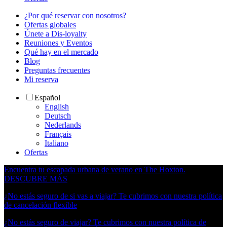
¿Por qué reservar con nosotros?
Ofertas globales
Únete a Dis-loyalty
Reuniones y Eventos
Qué hay en el mercado
Blog
Preguntas frecuentes
Mi reserva
Español
English
Deutsch
Nederlands
Français
Italiano
Ofertas
Encuentra tu escapada urbana de verano en The Hoxton.
DESCUBRE MÁS
¿No estás seguro de si vas a viajar? Te cubrimos con nuestra política
de cancelación flexible
¿No estás seguro de viajar? Te cubrimos con nuestra política de