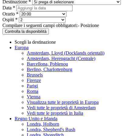
Destinazione *
Data *
Orario *
Ospiti *
Compilare i seguenti campi obbligatori:
- Posizione
Controlla la disponibilità
Scegli la destinazione
Europa
Amsterdam, Lloyd (Docklands orientali)
Amsterdam, Herengracht (Centrale)
Barcellona, Poblenou
Berlino, Charlottenburg
Brussels
Firenze
Parigi
Roma
Vienna
Visualizza tutte le proprietà in Europa
Vedi tutte le proprietà di Amsterdam
Vedi tutte le proprietà in Italia
Regno Unito e Irlanda
Londra, Holborn
Londra, Shepherd's Bush
Londra, Shoreditch