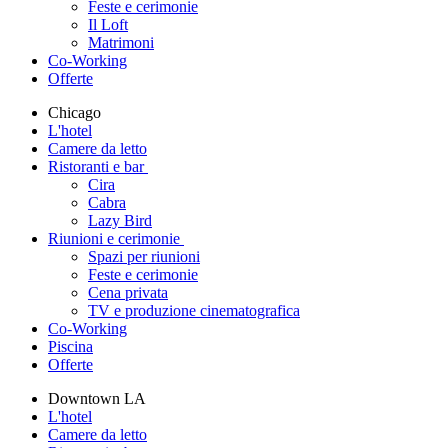
Feste e cerimonie
Il Loft
Matrimoni
Co-Working
Offerte
Chicago
L'hotel
Camere da letto
Ristoranti e bar
Cira
Cabra
Lazy Bird
Riunioni e cerimonie
Spazi per riunioni
Feste e cerimonie
Cena privata
TV e produzione cinematografica
Co-Working
Piscina
Offerte
Downtown LA
L'hotel
Camere da letto