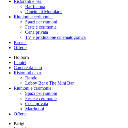
Ristoranti e bar
Bar Inanna
Dinette di Moonlark
Riunioni e cerimonie
Spazi per riunioni
Feste e cerimonie
Cena privata
TV e produzione cinematografica
Piscina
Offerte
Holborn
L'hotel
Camere da letto
Ristoranti e bar
Rondo
Lobby Bar e The Mini Bar
Riunioni e cerimonie
Spazi per riunioni
Feste e cerimonie
Cena privata
Matrimoni
Offerte
Parigi