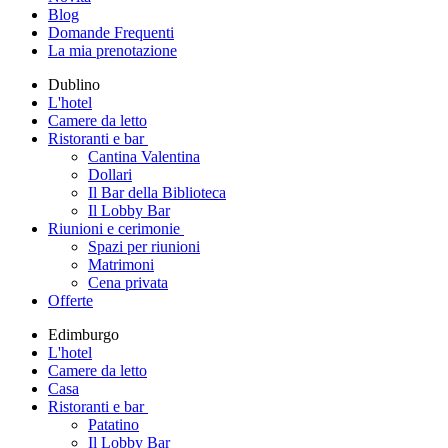
Blog
Domande Frequenti
La mia prenotazione
Dublino
L'hotel
Camere da letto
Ristoranti e bar
Cantina Valentina
Dollari
Il Bar della Biblioteca
Il Lobby Bar
Riunioni e cerimonie
Spazi per riunioni
Matrimoni
Cena privata
Offerte
Edimburgo
L'hotel
Camere da letto
Casa
Ristoranti e bar
Patatino
Il Lobby Bar