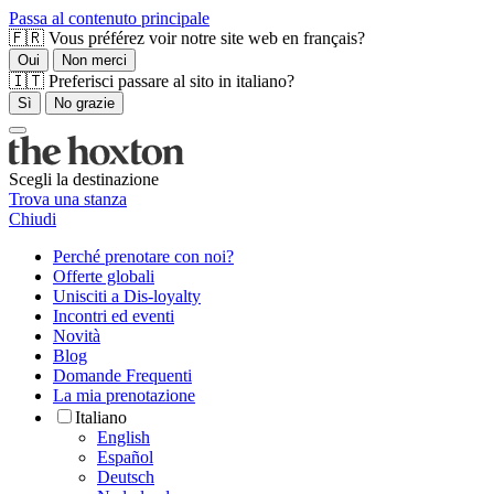
Passa al contenuto principale
🇫🇷 Vous préférez voir notre site web en français?
Oui
Non merci
🇮🇹 Preferisci passare al sito in italiano?
Sì
No grazie
Scegli la destinazione
Trova una stanza
Chiudi
Perché prenotare con noi?
Offerte globali
Unisciti a Dis-loyalty
Incontri ed eventi
Novità
Blog
Domande Frequenti
La mia prenotazione
Italiano
English
Español
Deutsch