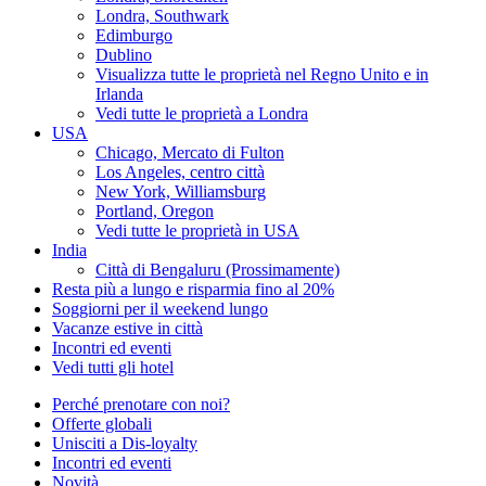
Londra, Southwark
Edimburgo
Dublino
Visualizza tutte le proprietà nel Regno Unito e in
Irlanda
Vedi tutte le proprietà a Londra
USA
Chicago, Mercato di Fulton
Los Angeles, centro città
New York, Williamsburg
Portland, Oregon
Vedi tutte le proprietà in USA
India
Città di Bengaluru (Prossimamente)
Resta più a lungo e risparmia fino al 20%
Soggiorni per il weekend lungo
Vacanze estive in città
Incontri ed eventi
Vedi tutti gli hotel
Perché prenotare con noi?
Offerte globali
Unisciti a Dis-loyalty
Incontri ed eventi
Novità