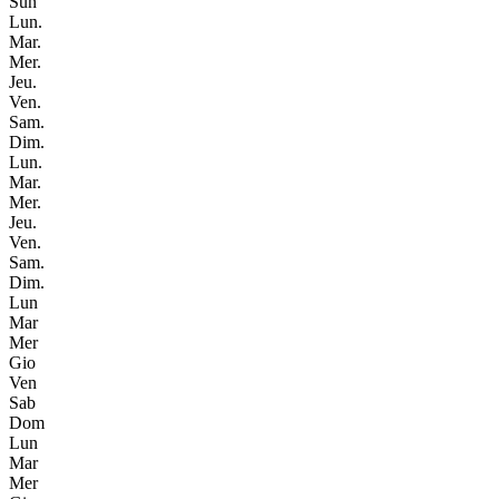
Sun
Lun.
Mar.
Mer.
Jeu.
Ven.
Sam.
Dim.
Lun.
Mar.
Mer.
Jeu.
Ven.
Sam.
Dim.
Lun
Mar
Mer
Gio
Ven
Sab
Dom
Lun
Mar
Mer