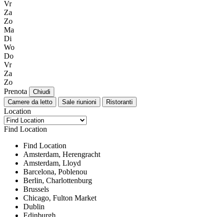
Vr
Za
Zo
Ma
Di
Wo
Do
Vr
Za
Zo
Prenota
Chiudi
Camere da letto
Sale riunioni
Ristoranti
Location
Find Location
Find Location
Amsterdam, Herengracht
Amsterdam, Lloyd
Barcelona, Poblenou
Berlin, Charlottenburg
Brussels
Chicago, Fulton Market
Dublin
Edinburgh