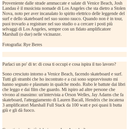
Proveniente dalle strade ammaccate e salate di Venice Beach, Josh
Landau è il musicista nomade di Los Angeles che sta dietro a Stolen
Nova, noto per aver incanalato lo spirito elettrico delle leggende del
surf e dello skateboard nel suo suono rauco. Quando non è in tour,
puoi trovarlo a registrare nel suo studio o a cercare i posti più
selvaggi di Los Angeles, sempre con un fidato amplificatore
Marshall (o due) nelle vicinanze.
Fotografia: Rye Beres
Parlaci un po' di te: di cosa ti occupi e cosa ispira il tuo lavoro?
Sono cresciuto intorno a Venice Beach, facendo skateboard e surf.
Tutti gli strambi che ho incontrato e a cui sono sopravvissuto mi
hanno segnato e plasmato in qualche modo. Rubo le battute dai libri
che leggo e dai film che guardo. Mi ispiro ad altre persone che
vivono al massimo: un'intervista a Orson Welles, Jay Adams che fa
skateboard, l'atteggiamento di Lauren Bacall, Hendrix che incatena
3 amplificatori Marshall Full Stack da 100 watt e poi quasi li butta
giù e gli dà fuoco.