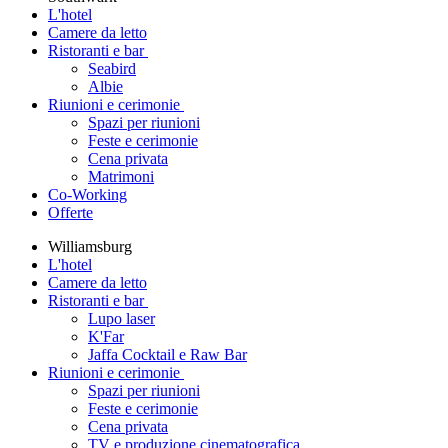
L'hotel
Camere da letto
Ristoranti e bar
Seabird
Albie
Riunioni e cerimonie
Spazi per riunioni
Feste e cerimonie
Cena privata
Matrimoni
Co-Working
Offerte
Williamsburg
L'hotel
Camere da letto
Ristoranti e bar
Lupo laser
K'Far
Jaffa Cocktail e Raw Bar
Riunioni e cerimonie
Spazi per riunioni
Feste e cerimonie
Cena privata
TV e produzione cinematografica