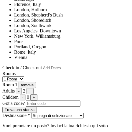
Florence, Italy
London, Holborn
London, Shepherd’s Bush
London, Shoreditch
London, Southwark
Los Angeles, Downtown
New York, Williamsburg
Paris
Portland, Oregon
Rome, Italy
Vienna
Check in / Check out
Rooms
Room 1
remove
Adults
2
-
+
Children
0
-
+
Got a code?
Trova una stanza
Destinazione *
Vuoi prenotare un posto? Inviaci la tua richiesta qui sotto.