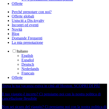
Offerte
Perché prenotare con noi?
Offerte globali
Unisciti a Dis-loyalty
Incontri ed eventi
Novità
Blog
Domande Frequenti
La mia prenotazione
Italiano
English
Español
Deutsch
Nederlands
Français
Offerte
Trova la tua vacanza estiva in città all’Hoxton.
SCOPRI DI PIÙ
Il tuo viaggio è incerto? Ci pensiamo noi con la nostra politica di
cancellazione flessibile
Non sei sicuro del viaggio? Ci pensiamo noi con la nostra politica di