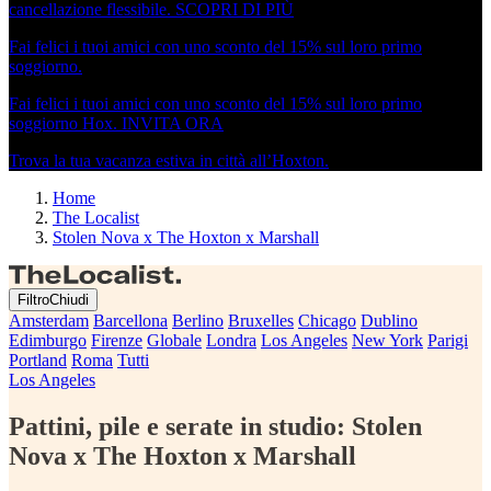
cancellazione flessibile.
SCOPRI DI PIÙ
Fai felici i tuoi amici con uno sconto del 15% sul loro primo
soggiorno.
Fai felici i tuoi amici con uno sconto del 15% sul loro primo
soggiorno Hox.
INVITA ORA
Trova la tua vacanza estiva in città all’Hoxton.
Home
The Localist
Stolen Nova x The Hoxton x Marshall
Filtro
Chiudi
Amsterdam
Barcellona
Berlino
Bruxelles
Chicago
Dublino
Edimburgo
Firenze
Globale
Londra
Los Angeles
New York
Parigi
Portland
Roma
Tutti
Los Angeles
Pattini, pile e serate in studio:
Stolen
Nova x The Hoxton x Marshall