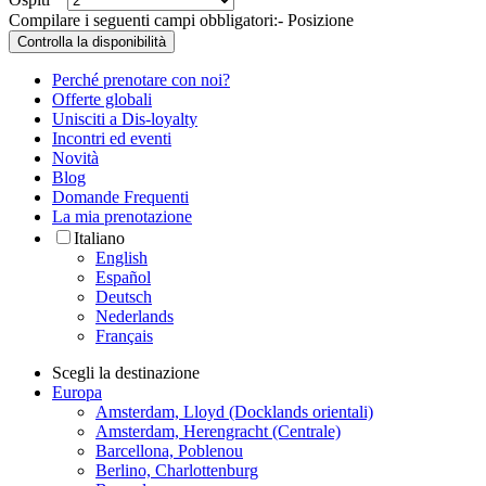
Compilare i seguenti campi obbligatori:
- Posizione
Controlla la disponibilità
Perché prenotare con noi?
Offerte globali
Unisciti a Dis-loyalty
Incontri ed eventi
Novità
Blog
Domande Frequenti
La mia prenotazione
Italiano
English
Español
Deutsch
Nederlands
Français
Scegli la destinazione
Europa
Amsterdam, Lloyd (Docklands orientali)
Amsterdam, Herengracht (Centrale)
Barcellona, Poblenou
Berlino, Charlottenburg