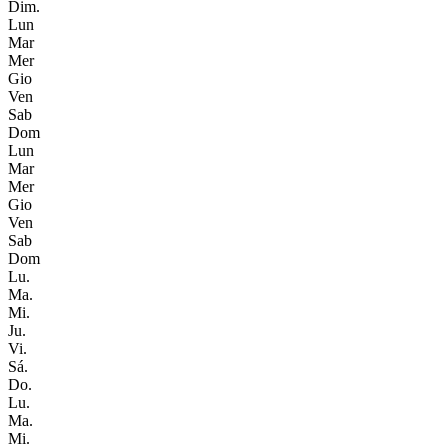
Dim.
Lun
Mar
Mer
Gio
Ven
Sab
Dom
Lun
Mar
Mer
Gio
Ven
Sab
Dom
Lu.
Ma.
Mi.
Ju.
Vi.
Sá.
Do.
Lu.
Ma.
Mi.