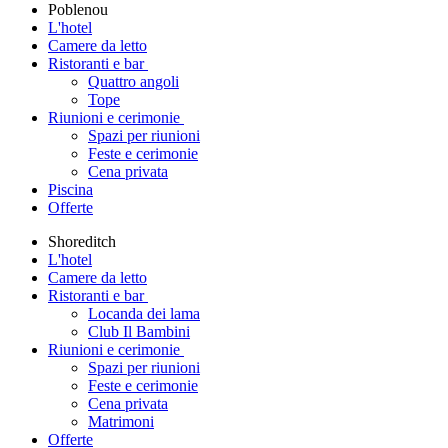
Poblenou
L'hotel
Camere da letto
Ristoranti e bar
Quattro angoli
Tope
Riunioni e cerimonie
Spazi per riunioni
Feste e cerimonie
Cena privata
Piscina
Offerte
Shoreditch
L'hotel
Camere da letto
Ristoranti e bar
Locanda dei lama
Club Il Bambini
Riunioni e cerimonie
Spazi per riunioni
Feste e cerimonie
Cena privata
Matrimoni
Offerte