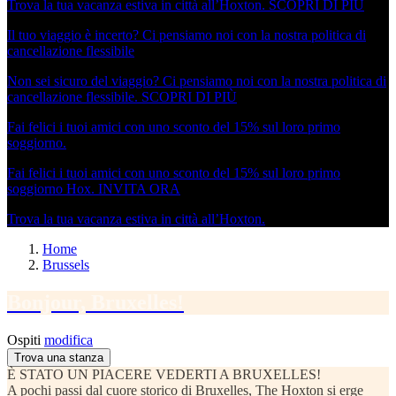
Trova la tua vacanza estiva in città all’Hoxton.
SCOPRI DI PIÙ
Il tuo viaggio è incerto? Ci pensiamo noi con la nostra politica di
cancellazione flessibile
Non sei sicuro del viaggio? Ci pensiamo noi con la nostra politica di
cancellazione flessibile.
SCOPRI DI PIÙ
Fai felici i tuoi amici con uno sconto del 15% sul loro primo
soggiorno.
Fai felici i tuoi amici con uno sconto del 15% sul loro primo
soggiorno Hox.
INVITA ORA
Trova la tua vacanza estiva in città all’Hoxton.
Home
Brussels
Bonjour,
Bruxelles!
Ospiti
modifica
Trova una stanza
È STATO UN PIACERE VEDERTI A BRUXELLES!
A pochi passi dal cuore storico di Bruxelles, The Hoxton si erge