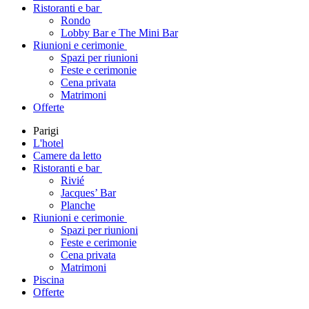
Ristoranti e bar
Rondo
Lobby Bar e The Mini Bar
Riunioni e cerimonie
Spazi per riunioni
Feste e cerimonie
Cena privata
Matrimoni
Offerte
Parigi
L'hotel
Camere da letto
Ristoranti e bar
Rivié
Jacques’ Bar
Planche
Riunioni e cerimonie
Spazi per riunioni
Feste e cerimonie
Cena privata
Matrimoni
Piscina
Offerte