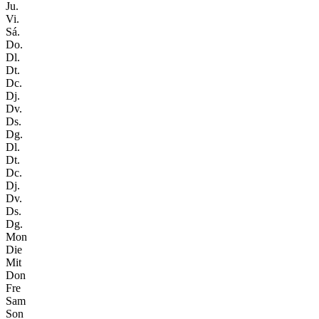
Ju.
Vi.
Sá.
Do.
Dl.
Dt.
Dc.
Dj.
Dv.
Ds.
Dg.
Dl.
Dt.
Dc.
Dj.
Dv.
Ds.
Dg.
Mon
Die
Mit
Don
Fre
Sam
Son