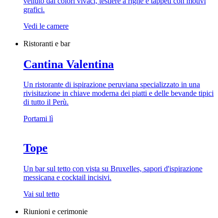
velluto dai colori vivaci, testiere a righe e tappeti con motivi
grafici.
Vedi le camere
Ristoranti e bar
Cantina Valentina
Un ristorante di ispirazione peruviana specializzato in una
rivisitazione in chiave moderna dei piatti e delle bevande tipici
di tutto il Perù.
Portami lì
Tope
Un bar sul tetto con vista su Bruxelles, sapori d'ispirazione
messicana e cocktail incisivi.
Vai sul tetto
Riunioni e cerimonie