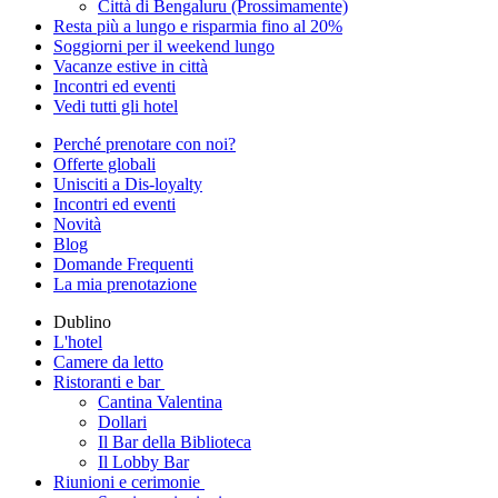
Città di Bengaluru (Prossimamente)
Resta più a lungo e risparmia fino al 20%
Soggiorni per il weekend lungo
Vacanze estive in città
Incontri ed eventi
Vedi tutti gli hotel
Perché prenotare con noi?
Offerte globali
Unisciti a Dis-loyalty
Incontri ed eventi
Novità
Blog
Domande Frequenti
La mia prenotazione
Dublino
L'hotel
Camere da letto
Ristoranti e bar
Cantina Valentina
Dollari
Il Bar della Biblioteca
Il Lobby Bar
Riunioni e cerimonie