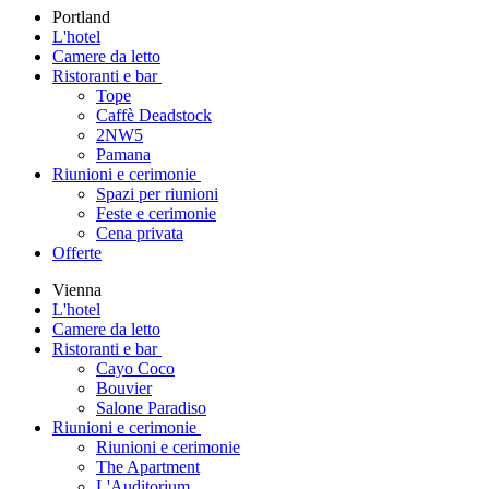
Portland
L'hotel
Camere da letto
Ristoranti e bar
Tope
Caffè Deadstock
2NW5
Pamana
Riunioni e cerimonie
Spazi per riunioni
Feste e cerimonie
Cena privata
Offerte
Vienna
L'hotel
Camere da letto
Ristoranti e bar
Cayo Coco
Bouvier
Salone Paradiso
Riunioni e cerimonie
Riunioni e cerimonie
The Apartment
L'Auditorium