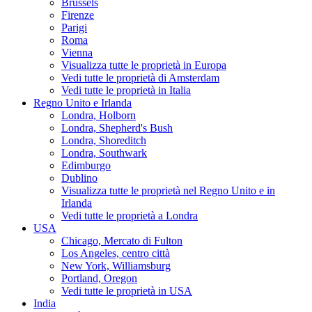
Brussels
Firenze
Parigi
Roma
Vienna
Visualizza tutte le proprietà in Europa
Vedi tutte le proprietà di Amsterdam
Vedi tutte le proprietà in Italia
Regno Unito e Irlanda
Londra, Holborn
Londra, Shepherd's Bush
Londra, Shoreditch
Londra, Southwark
Edimburgo
Dublino
Visualizza tutte le proprietà nel Regno Unito e in
Irlanda
Vedi tutte le proprietà a Londra
USA
Chicago, Mercato di Fulton
Los Angeles, centro città
New York, Williamsburg
Portland, Oregon
Vedi tutte le proprietà in USA
India