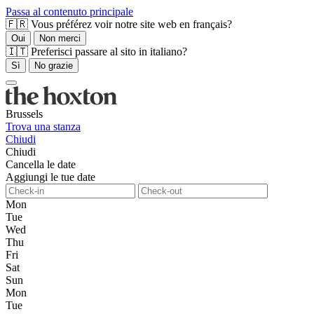
Passa al contenuto principale
🇫🇷 Vous préférez voir notre site web en français?
Oui
Non merci
🇮🇹 Preferisci passare al sito in italiano?
Sì
No grazie
Brussels
Trova una stanza
Chiudi
Chiudi
Cancella le date
Aggiungi le tue date
Mon
Tue
Wed
Thu
Fri
Sat
Sun
Mon
Tue