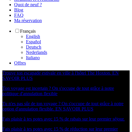
Quoi de neuf ?
Blog
FAQ
Ma réservation
Français
English
Español
Deutsch
Nederlands
Italiano
Offres
Trouve ton escapade estivale en ville à l'hôtel The Hoxton.
EN
SAVOIR PLUS
Ton voyage est incertain ? On s'occupe de tout grâce à notre
politique d'annulation flexible
Tu n'es pas sûr de ton voyage ? On s'occupe de tout grâce à notre
option d'annulation flexible.
EN SAVOIR PLUS
Fais plaisir à tes potes avec 15 % de rabais sur leur premier séjour.
Fais plaisir à tes potes avec 15 % de réduction sur leur premier