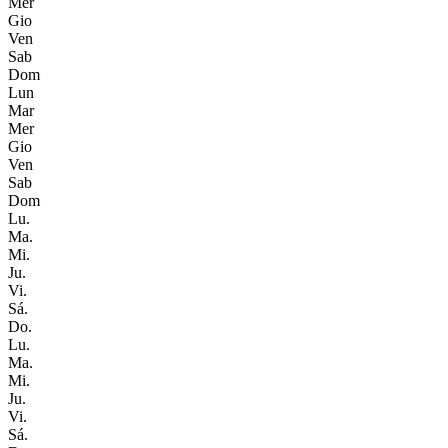
Mer
Gio
Ven
Sab
Dom
Lun
Mar
Mer
Gio
Ven
Sab
Dom
Lu.
Ma.
Mi.
Ju.
Vi.
Sá.
Do.
Lu.
Ma.
Mi.
Ju.
Vi.
Sá.