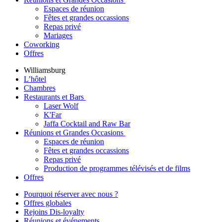
Espaces de réunion
Fêtes et grandes occassions
Repas privé
Mariages
Coworking
Offres
Williamsburg
L’hôtel
Chambres
Restaurants et Bars
Laser Wolf
K'Far
Jaffa Cocktail and Raw Bar
Réunions et Grandes Occasions
Espaces de réunion
Fêtes et grandes occassions
Repas privé
Production de programmes télévisés et de films
Offres
Pourquoi réserver avec nous ?
Offres globales
Rejoins Dis-loyalty
Réunions et événements