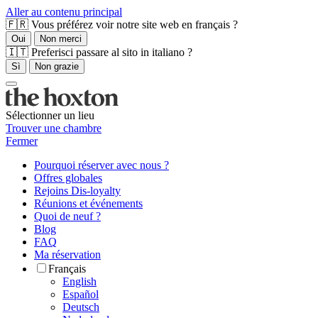
Aller au contenu principal
🇫🇷 Vous préférez voir notre site web en français ?
Oui
Non merci
🇮🇹 Preferisci passare al sito in italiano ?
Sì
Non grazie
Sélectionner un lieu
Trouver une chambre
Fermer
Pourquoi réserver avec nous ?
Offres globales
Rejoins Dis-loyalty
Réunions et événements
Quoi de neuf ?
Blog
FAQ
Ma réservation
Français
English
Español
Deutsch