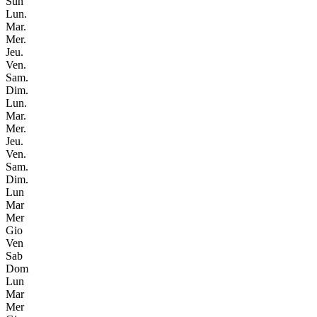
Sun
Lun.
Mar.
Mer.
Jeu.
Ven.
Sam.
Dim.
Lun.
Mar.
Mer.
Jeu.
Ven.
Sam.
Dim.
Lun
Mar
Mer
Gio
Ven
Sab
Dom
Lun
Mar
Mer